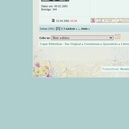
Dabei seit: 09.02.2005
Beiträge: 344
13.04.2005
19:18
[1]
Seiten (181):
2
3
nächste »
...
letzte »
Gehe zu:
Gegen Bilderklau - Das Original
»
Userzentrum
»
Quasselecke
»
Lifest
Forensoftware:
Burni