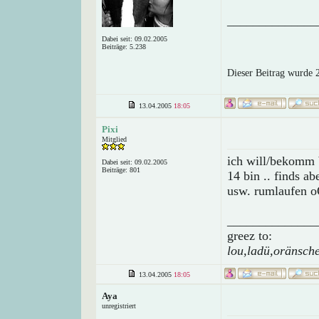
______________
Dabei seit: 09.02.2005
Beiträge: 5.238
Dieser Beitrag wurde 
13.04.2005
18:05
Pixi
Mitglied
ich will/bekomm 
Dabei seit: 09.02.2005
Beiträge: 801
14 bin .. finds a
usw. rumlaufen 
______________
greez to:
lou,ladü,oränsch
13.04.2005
18:05
Aya
unregistriert