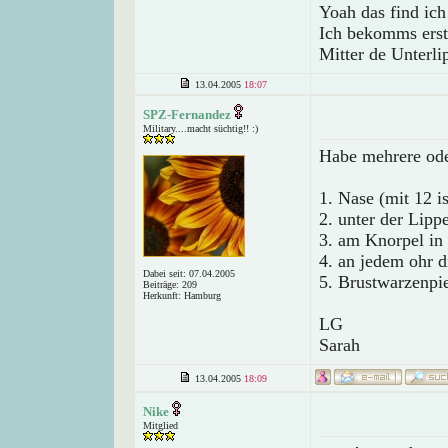
Yoah das find ic
Ich bekomms erst
Mitter de Unterli
13.04.2005
18:07
SPZ-Fernandez
Military....macht süchtig!! :)
Habe mehrere ode
1. Nase (mit 12 i
2. unter der Lipp
3. am Knorpel in
4. an jedem ohr dr
Dabei seit: 07.04.2005
5. Brustwarzenpi
Beiträge: 209
Herkunft: Hamburg
LG
Sarah
13.04.2005
18:09
Nike
Mitglied