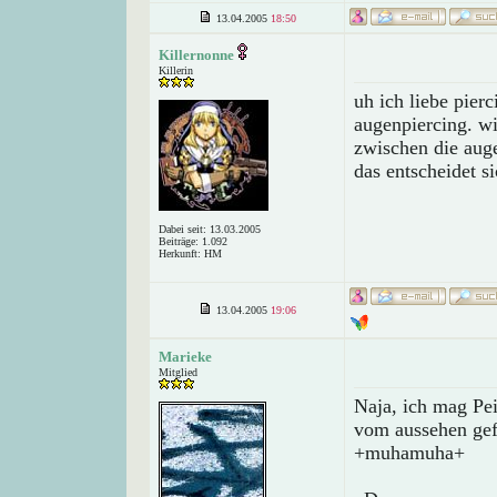
13.04.2005
18:50
Killernonne
Killerin
uh ich liebe pierc
augenpiercing. w
zwischen die auge
das entscheidet s
Dabei seit: 13.03.2005
Beiträge: 1.092
Herkunft: HM
13.04.2005
19:06
Marieke
Mitglied
Naja, ich mag Pei
vom aussehen gefä
+muhamuha+