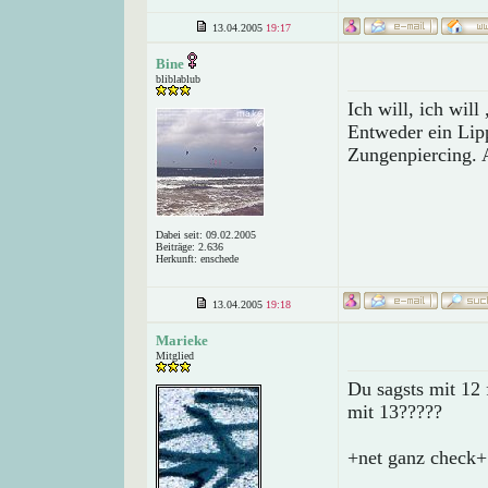
13.04.2005
19:17
Bine
bliblablub
Ich will, ich will
Entweder ein Lip
Zungenpiercing. 
Dabei seit: 09.02.2005
Beiträge: 2.636
Herkunft: enschede
13.04.2005
19:18
Marieke
Mitglied
Du sagsts mit 12 
mit 13?????
+net ganz check+