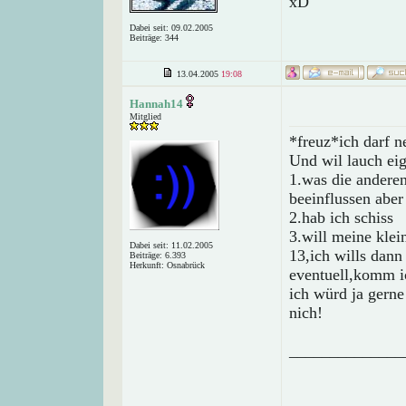
xD
Dabei seit: 09.02.2005
Beiträge: 344
13.04.2005
19:08
Hannah14
Mitglied
*freuz*ich darf 
Und wil lauch eig
1.was die anderen
beeinflussen aber
2.hab ich schiss
3.will meine klei
Dabei seit: 11.02.2005
13,ich wills dann
Beiträge: 6.393
Herkunft: Osnabrück
eventuell,komm i
ich würd ja gerne
nich!
______________