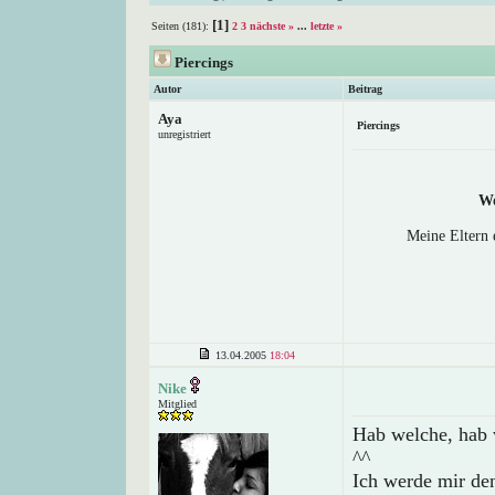
[1]
Seiten (181):
2
3
nächste »
...
letzte »
Piercings
Autor
Beitrag
Aya
Piercings
unregistriert
Wo
Meine Eltern 
13.04.2005
18:04
Nike
Mitglied
Hab welche, hab
^^
Ich werde mir den