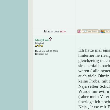
13.04.2005
18:29
MaryLou
Mitglied
Ich hatte mal eins
Dabei seit: 09.02.2005
Beiträge: 129
hinterher ne ries
gleichzeitig mac
sie ebenfalls nac
waren ( alle neue
auch viele Ohrrin
keine Probs. mit
Naja selber Schul
Würde mir evtl i
( aber mein Vater 
überlege ich noch
Naja , lasse mir 