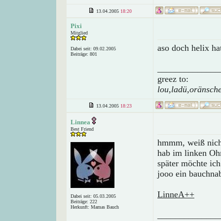
13.04.2005
18:20
Pixi
Mitglied
aso doch helix ha
Dabei seit: 09.02.2005
Beiträge: 801
______________
greez to:
lou,ladü,oränsch
13.04.2005
18:23
Linnea
Best Friend
hmmm, weiß nicht 
hab im linken Ohr
später möchte ich
jooo ein bauchnabe
LinneA++
Dabei seit: 05.03.2005
Beiträge: 222
Herkunft: Mamas Bauch
______________