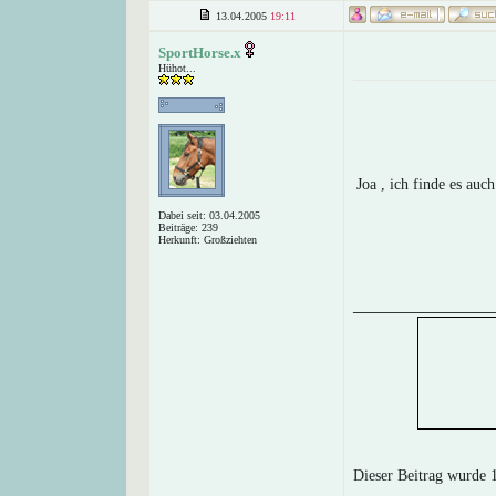
13.04.2005
19:11
SportHorse.x
Hühot...
Joa , ich finde es auc
Dabei seit: 03.04.2005
Beiträge: 239
Herkunft: Großziehten
______________
Dieser Beitrag wurde 