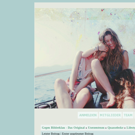
Gegen Bilderklau - Das Original
»
Userzentrum
»
Quasselecke
»
Lifest
Letzter Beitrag
|
Erster ungelesener Beitrag