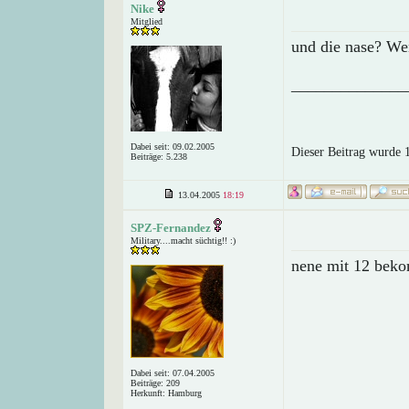
Nike
Mitglied
und die nase? We
______________
Dabei seit: 09.02.2005
Dieser Beitrag wurde 
Beiträge: 5.238
13.04.2005
18:19
SPZ-Fernandez
Military....macht süchtig!! :)
nene mit 12 beko
Dabei seit: 07.04.2005
Beiträge: 209
Herkunft: Hamburg