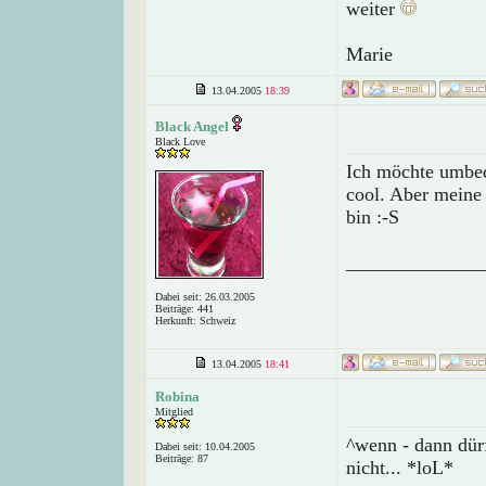
weiter
Marie
13.04.2005
18:39
Black Angel
Black Love
Ich möchte umbed
cool. Aber meine 
bin :-S
______________
Dabei seit: 26.03.2005
Beiträge: 441
Herkunft: Schweiz
13.04.2005
18:41
Robina
Mitglied
^wenn - dann dür
Dabei seit: 10.04.2005
Beiträge: 87
nicht... *loL*