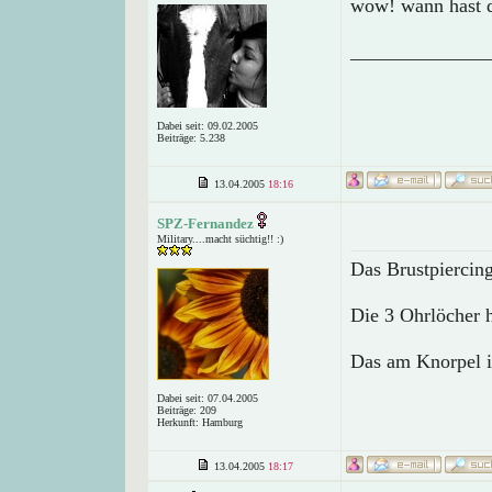
wow! wann hast 
______________
Dabei seit: 09.02.2005
Beiträge: 5.238
13.04.2005
18:16
SPZ-Fernandez
Military....macht süchtig!! :)
Das Brustpiercing 
Die 3 Ohrlöcher 
Das am Knorpel i
Dabei seit: 07.04.2005
Beiträge: 209
Herkunft: Hamburg
13.04.2005
18:17