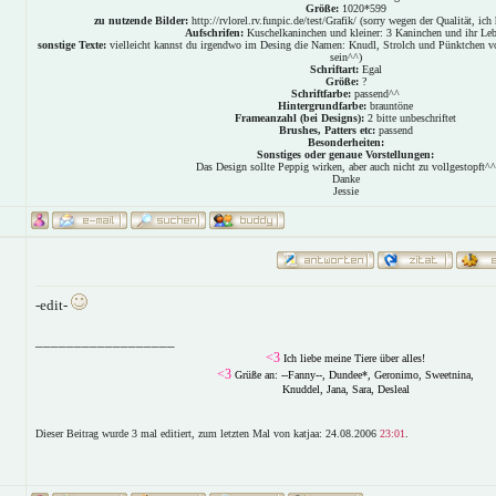
Größe:
1020*599
zu nutzende Bilder:
http://rvlorel.rv.funpic.de/test/Grafik/ (sorry wegen der Qualität, ich
Aufschrifen:
Kuschelkaninchen und kleiner: 3 Kaninchen und ihr Le
sonstige Texte:
vielleicht kannst du irgendwo im Desing die Namen: Knudl, Strolch und Pünktchen v
sein^^)
Schriftart:
Egal
Größe:
?
Schriftfarbe:
passend^^
Hintergrundfarbe:
brauntöne
Frameanzahl (bei Designs):
2 bitte unbeschriftet
Brushes, Patters etc:
passend
Besonderheiten:
Sonstiges oder genaue Vorstellungen:
Das Design sollte Peppig wirken, aber auch nicht zu vollgestopft^^
Danke
Jessie
-edit-
__________________
<3
Ich liebe meine Tiere über alles!
<3
Grüße an: --Fanny--, Dundee*, Geronimo, Sweetnina,
Knuddel, Jana, Sara, Desleal
Dieser Beitrag wurde 3 mal editiert, zum letzten Mal von katjaa: 24.08.2006
23:01
.