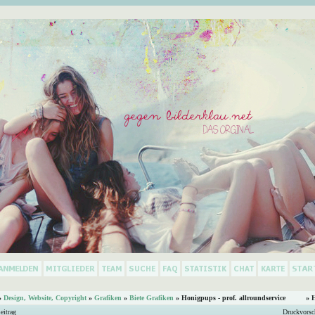
»
Design, Website, Copyright
»
Grafiken
»
Biete Grafiken
»
Honigpups - prof. allroundservice
» 
eitrag
Druckvorsc