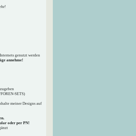
ehr!
Internets genutzt werden
träge annehme!
anzugeben
PG/FOREN-SETS)
Inhalte meiner Designs auf
en.
lar oder per PN!
gänzt