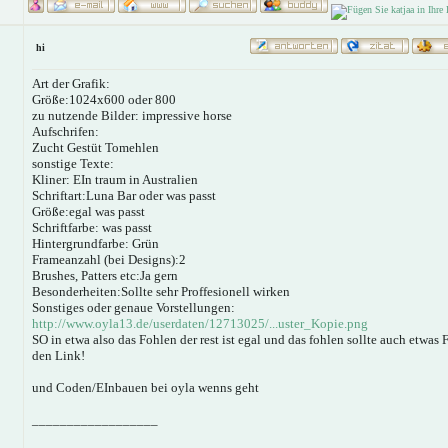
hi
Art der Grafik:
Größe:1024x600 oder 800
zu nutzende Bilder: impressive horse
Aufschrifen:
Zucht Gestüt Tomehlen
sonstige Texte:
Kliner: EIn traum in Australien
Schriftart:Luna Bar oder was passt
Größe:egal was passt
Schriftfarbe: was passt
Hintergrundfarbe: Grün
Frameanzahl (bei Designs):2
Brushes, Patters etc:Ja gern
Besonderheiten:Sollte sehr Proffesionell wirken
Sonstiges oder genaue Vorstellungen:
http://www.oyla13.de/userdaten/12713025/...uster_Kopie.png
SO in etwa also das Fohlen der rest ist egal und das fohlen sollte auch etwas 
den Link!
und Coden/EInbauen bei oyla wenns geht
__________________