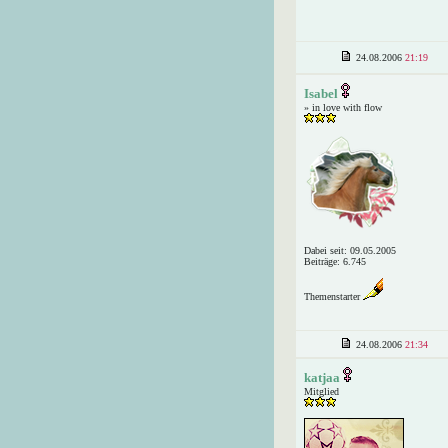
24.08.2006
21:19
Isabel
» in love with flow
Dabei seit: 09.05.2005
Beiträge: 6.745
Themenstarter
24.08.2006
21:34
katjaa
Mitglied