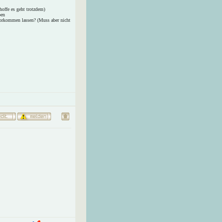
 hoffe es geht trotzdem)
ben
orkommen lassen? (Muss aber nicht