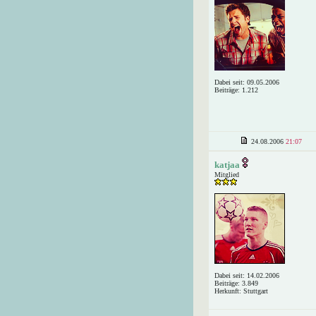
Dabei seit: 09.05.2006
Beiträge: 1.212
24.08.2006
21:07
katjaa
Mitglied
Dabei seit: 14.02.2006
Beiträge: 3.849
Herkunft: Stuttgart