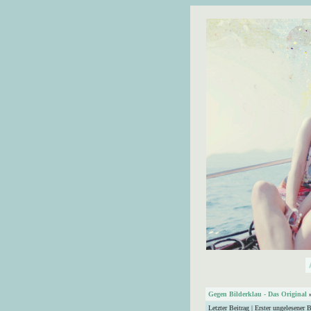
Gegen Bilderklau - Das Original
Letzter Beitrag
|
Erster ungelesener B