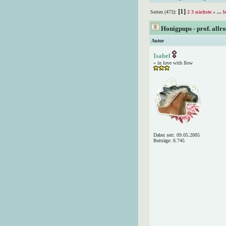
[1]
Seiten (473):
2
3
nächste »
...
l
Honigpups - prof. allr
Autor
Isabel
» in love with flow
Dabei seit: 09.05.2005
Beiträge: 6.745