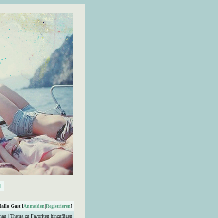
Hallo Gast [
Anmelden
|
Registrieren
]
hau
|
Thema zu Favoriten hinzufügen