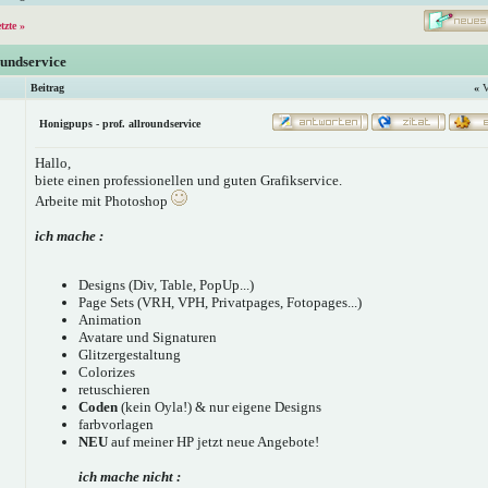
etzte »
oundservice
Beitrag
«
V
Honigpups - prof. allroundservice
Hallo,
biete einen professionellen und guten Grafikservice.
Arbeite mit Photoshop
ich mache :
Designs (Div, Table, PopUp...)
Page Sets (VRH, VPH, Privatpages, Fotopages...)
Animation
Avatare und Signaturen
Glitzergestaltung
Colorizes
retuschieren
Coden
(kein Oyla!) & nur eigene Designs
farbvorlagen
NEU
auf meiner HP jetzt neue Angebote!
ich mache nicht :