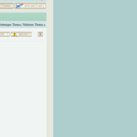
orheriges Thema
|
Nächstes Thema
»