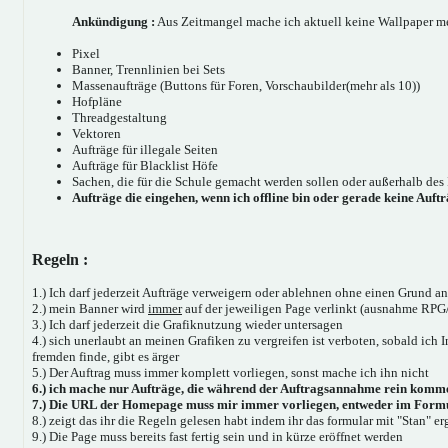
Ankündigung :
Aus Zeitmangel mache ich aktuell keine Wallpaper m
Pixel
Banner, Trennlinien bei Sets
Massenaufträge (Buttons für Foren, Vorschaubilder(mehr als 10))
Hofpläne
Threadgestaltung
Vektoren
Aufträge für illegale Seiten
Aufträge für Blacklist Höfe
Sachen, die für die Schule gemacht werden sollen oder außerhalb des 
Aufträge die eingehen, wenn ich offline bin oder gerade keine Auf
Regeln :
1.) Ich darf jederzeit Aufträge verweigern oder ablehnen ohne einen Grund 
2.) mein Banner wird
immer
auf der jeweiligen Page verlinkt (ausnahme R
3.) Ich darf jederzeit die Grafiknutzung wieder untersagen
4.) sich unerlaubt an meinen Grafiken zu vergreifen ist verboten, sobald ich 
fremden finde, gibt es ärger
5.) Der Auftrag muss immer komplett vorliegen, sonst mache ich ihn nicht
6.) ich mache nur Aufträge, die während der Auftragsannahme rein komm
7.) Die URL der Homepage muss mir immer vorliegen, entweder im Formu
8.) zeigt das ihr die Regeln gelesen habt indem ihr das formular mit "Stan" er
9.) Die Page muss bereits fast fertig sein und in kürze eröffnet werden