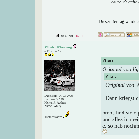
cause it's quite 
Dieser Beitrag wurde 2
30.07.2011
15:51
White_Mustang
» Füxin olé «
Zitat:
Original von lig
Zitat:
Original von 
Dabei seit: 06.02.2009
Dann kriegst d
Beiträge: 5.106
Herkunft: Aachen
Name: Whity
hmn, find sie ei
Themenstarter
und alles in me
e. so hab nochm