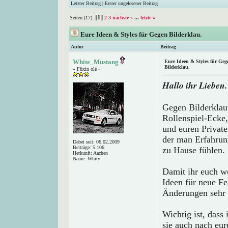
Letzter Beitrag
|
Erster ungelesener Beitrag
[1]
Seiten (17):
2
3
nächste »
...
letzte »
Eure Ideen & Styles für Gegen Bilderklau.
Autor
Beitrag
White_Mustang
Eure Ideen & Styles für Geg
Bilderklau.
» Füxin olé «
Hallo ihr Lieben.
Gegen Bilderklau 
Rollenspiel-Ecke,
und euren Private
der man Erfahrung
Dabei seit: 06.02.2009
Beiträge: 5.106
zu Hause fühlen.
Herkunft: Aachen
Name: Whity
Damit ihr euch we
Ideen für neue Fe
Änderungen sehr 
Wichtig ist, dass
sie auch nach eu