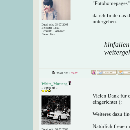
"Fotohomepages"
da ich finde das 
untergehen.
Dabei seit: 05.07.2005
Beiträge: 7.811
Herkunft: Hannover
______________
Name: Kim
hinfallen
weiterge
29.07.2011
09:07
White_Mustang
» Füxin olé «
Vielen Dank für 
eingerichtet (:
Weiteres dazu fin
Natürlich freuen 
Dabei seit: 06.02.2009