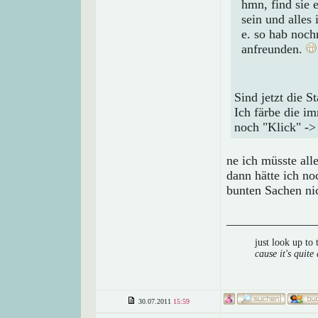
hmn, find sie e
sein und alles
e. so hab noc
anfreunden.
Sind jetzt die St
Ich färbe die i
noch "Klick" ->
ne ich müsste all
dann hätte ich no
bunten Sachen nic
______________
just look up to
cause it's quite 
30.07.2011
15:59