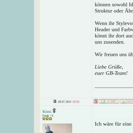
können sowohl Id
Struktur oder Ähn
Wenn ihr Stylevo
Header und Farbv
könnt ihr dort au
uns zusenden.
Wir freuen uns üb
Liebe Grüße,
euer GB-Team!
______________
28.07.2011
23:55
Kimi.
Freak <3
Ich wäre für eine