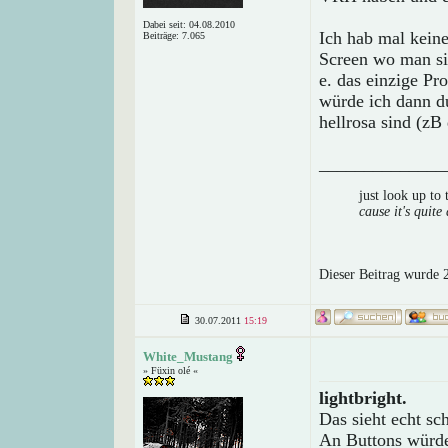
Dabei seit: 04.08.2010
Ich hab mal keine
Beiträge: 7.065
Screen wo man si
e. das einzige Pro
würde ich dann d
hellrosa sind (zB
______________
just look up to
cause it's quite 
Dieser Beitrag wurde 2
30.07.2011
15:19
White_Mustang
» Füxin olé «
lightbright.
Das sieht echt sch
An Buttons würde