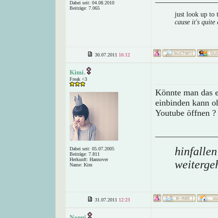
Dabei seit: 04.08.2010
Beiträge: 7.065
just look up to
cause it's quite 
30.07.2011
16:12
Kimi.
Freak <3
Könnte man das e
einbinden kann oh
Youtube öffnen ?
______________
hinfallen
Dabei seit: 05.07.2005
Beiträge: 7.811
Herkunft: Hannover
weiterge
Name: Kim
31.07.2011
12:23
Nanni