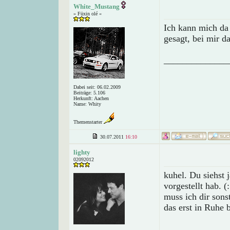
White_Mustang
» Füxin olé «
Ich kann mich da
gesagt, bei mir da
______________
Dabei seit: 06.02.2009
Beiträge: 5.106
Herkunft: Aachen
Name: Whity
Themenstarter
30.07.2011
16:10
lighty
02092012
kuhel. Du siehst 
vorgestellt hab. (:
muss ich dir sons
das erst in Ruhe 
______________