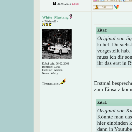
31.07.2011
12:58
White_Mustang
» Füxin olé «
Zitat:
Original von lig
kuhel. Du siehs
vorgestellt hab. 
muss ich dir son
ihr das erst in 
Dabei seit: 06.02.2009
Beiträge: 5.106
Herkunft: Aachen
Name: Whity
Erstmal besprech
Themenstarter
zum Einsatz ko
Zitat:
Original von Ki
Könnte man das 
hier einbinden 
dann in Youtube