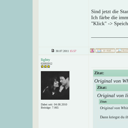
Sind jetzt die Stan
Ich färbe die im
"Klick" -> Speic
______________
30.07.2011
15:57
lighty
02092012
Zitat:
Original von W
Zitat:
Original von li
Zitat:
Dabei seit: 04.08.2010
Original von Whi
Beiträge: 7.065
Dann kriegst du i