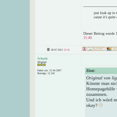
______________
just look up to
cause it's quite 
Dieser Beitrag wurde 
15:49
.
30.07.2011
15:41
Schatti
Mitglied
Zitat:
Dabei seit: 21.04.2007
Beiträge: 12.242
Original von lig
Könnte man nich
Homepagehilfe v
zusammen.
Und ich würd m
okay?