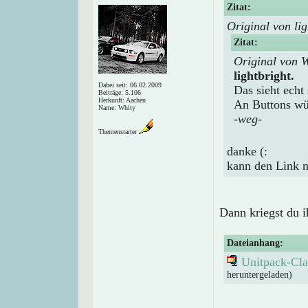
Zitat:
Original von lig
Zitat:
Original von 
lightbright.
Dabei seit: 06.02.2009
Das sieht echt 
Beiträge: 5.106
Herkunft: Aachen
An Buttons wü
Name: Whity
-weg-
Themenstarter
danke (:
kann den Link n
Dann kriegst du i
Dateianhang:
Unitpack-Cla
heruntergeladen)