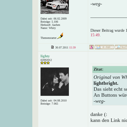
-weg-
______________
Dabei seit: 06.02.2009
Beiträge: 5.106
Herkunft: Aachen
Name: Whity
Dieser Beitrag wurde 
15:49
.
Themenstarter
30.07.2011
15:39
lighty
02092012
Zitat:
Original von W
lightbright.
Das sieht echt s
An Buttons würd
-weg-
Dabei seit: 04.08.2010
Beiträge: 7.065
danke (:
kann den Link nic