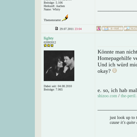
Beiträge: 5.106
Herkunft: Aachen
______________
Name: Whity
Themenstarter
29.07.2011
23:04
lighty
02092012
Könnte man nicht
Homepagehilfe ve
Und ich würd mic
okay?
Dabei seit: 04.08.2010
e. so, ich hab mal
Beiträge: 7.065
shizoo.com
/
the-peril
______________
just look up to
cause it's quite 