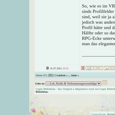
So, wie es im VRH
sinds Profilfelder
sind, weil sie ja 
jedoch was andere
Profil hätte und 
Hälfte oder so da
RPG-Ecke unterweg
man das elegante
______________
31.07.2011
13:51
[1]
Seiten (17):
2
3
nächste »
...
letzte »
Gehe zu:
Gegen Bilderklau - Das Original
»
Allgemeines rund um Gegen Bilder
Bilderklau.
Forensoftware:
Burni