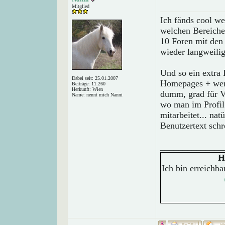
Mitglied
Ich fänds cool w
welchen Bereichen 
10 Foren mit den
wieder langweilig
Und so ein extra
Dabei seit: 25.01.2007
Homepages + wer 
Beiträge: 11.260
Herkunft: Wien
dumm, grad für V
Name: nennt mich Nanni
wo man im Profil
mitarbeitet... na
Benutzertext sch
______________
H
Ich bin erreichb