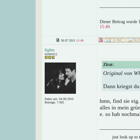
______________
Dieser Beitrag wurde 
15:49
.
30.07.2011
15:48
lighty
02092012
Zitat:
Original von W
Dann kriegst du 
Dabei seit: 04.08.2010
hmn, find sie eig.
Beiträge: 7.065
alles in mein gr
e. so hab nochma
______________
just look up to