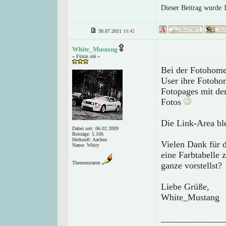
Dieser Beitrag wurde 1
30.07.2011
10:42
White_Mustang
» Füxin olé «
Bei der Fotohome
User ihre Fotohom
Fotopages mit de
Fotos
Die Link-Area ble
Dabei seit: 06.02.2009
Beiträge: 5.106
Herkunft: Aachen
Vielen Dank für d
Name: Whity
eine Farbtabelle 
Themenstarter
ganze vorstellst?
Liebe Grüße,
White_Mustang
______________