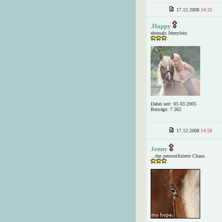
17.12.2008
14:25
.Happy
ehemals Jennylein
Dabei seit: 05.03.2005
Beiträge: 7.362
17.12.2008
14:58
Jenny
...das personifizierte Chaos.