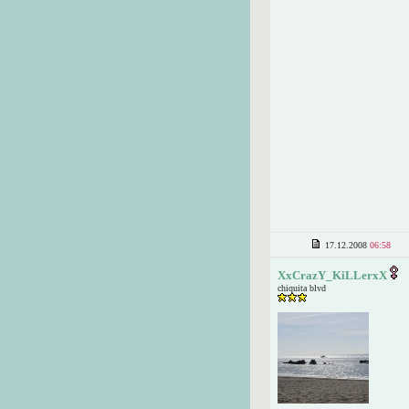
17.12.2008
06:58
XxCrazY_KiLLerxX
chiquita blvd