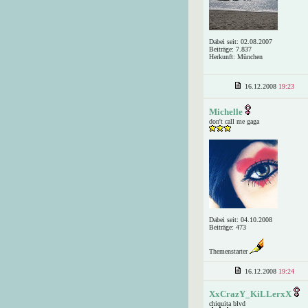
Dabei seit: 02.08.2007
Beiträge: 7.837
Herkunft: München
16.12.2008
19:23
Michelle
don't call me gaga
Dabei seit: 04.10.2008
Beiträge: 473
Themenstarter
16.12.2008
19:24
XxCrazY_KiLLerxX
chiquita blvd