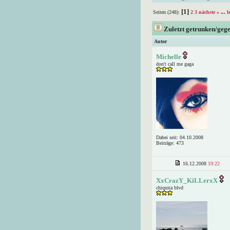
[1]
Seiten (248):
2
3
nächste »
...
l
Zuletzt getrunken/geg
Autor
Michelle
don't call me gaga
Dabei seit: 04.10.2008
Beiträge: 473
16.12.2008
19:22
XxCrazY_KiLLerxX
chiquita blvd