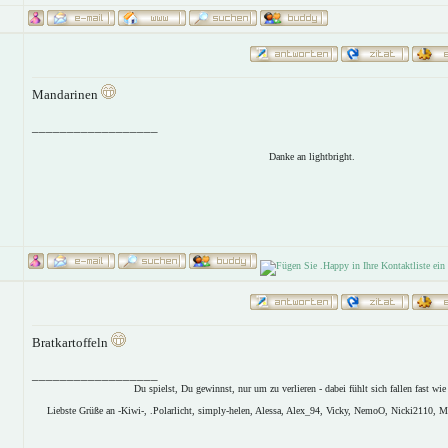
Mandarinen
__________________
Danke an lightbright.
Bratkartoffeln
__________________
Du spielst, Du gewinnst, nur um zu verlieren - dabei fühlt sich fallen fast wie 
Liebste Grüße an -Kiwi-, .Polarlicht, simply-helen, Alessa, Alex_94, Vicky, NemoO, Nicki2110, M