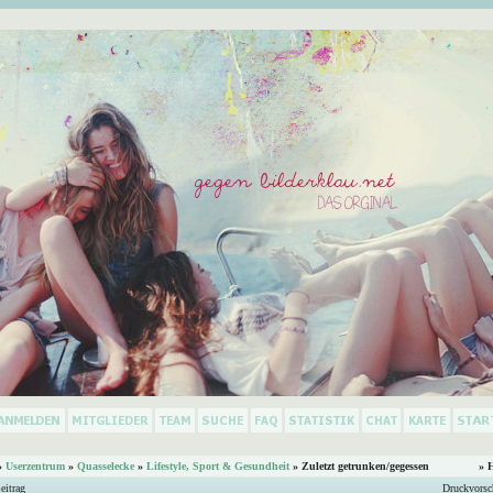
»
Userzentrum
»
Quasselecke
»
Lifestyle, Sport & Gesundheit
»
Zuletzt getrunken/gegessen
» 
eitrag
Druckvorsc