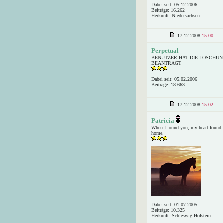
Dabei seit: 05.12.2006
Beiträge: 16.262
Herkunft: Niedersachsen
17.12.2008
15:00
Perpetual
BENUTZER HAT DIE LÖSCHUN
BEANTRAGT
Dabei seit: 05.02.2006
Beiträge: 18.663
17.12.2008
15:02
Patricia
When I found you, my heart found 
home.
Dabei seit: 01.07.2005
Beiträge: 10.325
Herkunft: Schleswig-Holstein