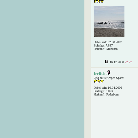
Dabei seit: 02.08.2007
Beiträge: 7.837
Herkunft: München
16.12.2008
22:27
Irrlicht
Und zu ist,wegen Spam!
Dabei seit: 16.04.2006
Beiträge: 3.023
Herkunft: Paderborn