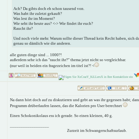
Ach? Da gibts doch eh schon tausend von.
Was habt ihr zuletzt gekauft?
Was lest ihr im Moment?
Wie seht ihr heute aus? <-> Wie findet ihr euch?
Raucht ihr?
Und noch viele mehr. Warum sollte dieser Thread kein Recht haben, sich da
genau so dämlich wie die anderen.
alle guten dinge sind ... 1000?!
außerdem sehe ich das "raucht ihr?" thema jetzt nicht so vergleichbar.
(nur weil in beiden ein fragezeichen im titel ist?! <
Na dann hört doch auf zu diskutieren und gebt an was ihr gegessen habt; da
Programm drüberlaufen lassen, das die Kalorien pro User berechnet
Einen Schokonikolaus ess ich gerade. So einen kleinen, 40 g.
__________________
Zurzeit im Schwangerschaftsurlaub.