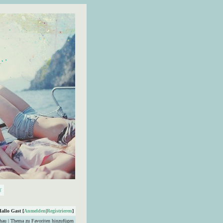
Hallo Gast [
Anmelden
|
Registrieren
]
hau
|
Thema zu Favoriten hinzufügen