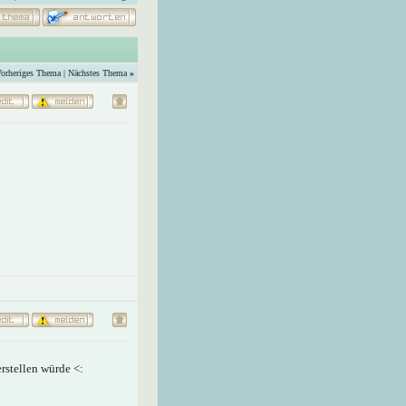
orheriges Thema
|
Nächstes Thema
»
erstellen würde <: