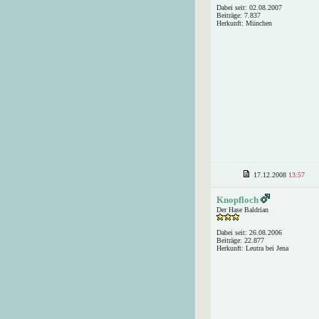
Dabei seit: 02.08.2007
Beiträge: 7.837
Herkunft: München
17.12.2008
13:57
Knopfloch
Der Hase Baldrian
Dabei seit: 26.08.2006
Beiträge: 22.877
Herkunft: Leutra bei Jena