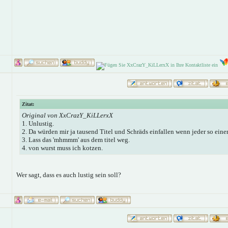
Zitat:
Original von XxCrazY_KiLLerxX
1. Unlustig.
2. Da würden mir ja tausend Titel und Schräds einfallen wenn jeder so eine
3. Lass das 'mhmmm' aus dem titel weg.
4. von wurst muss ich kotzen.
Wer sagt, dass es auch lustig sein soll?