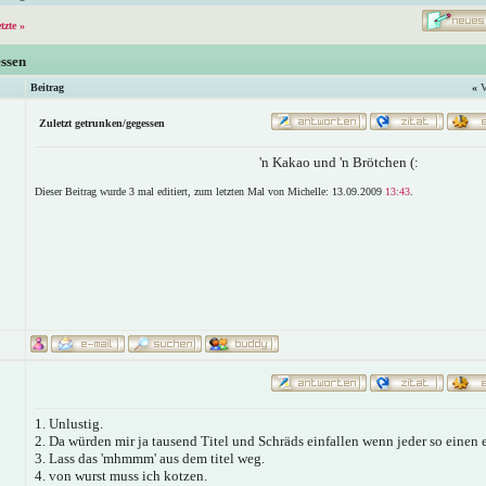
etzte »
essen
Beitrag
«
V
Zuletzt getrunken/gegessen
'n Kakao und 'n Brötchen (:
Dieser Beitrag wurde 3 mal editiert, zum letzten Mal von Michelle: 13.09.2009
13:43
.
1. Unlustig.
2. Da würden mir ja tausend Titel und Schräds einfallen wenn jeder so einen 
3. Lass das 'mhmmm' aus dem titel weg.
4. von wurst muss ich kotzen.