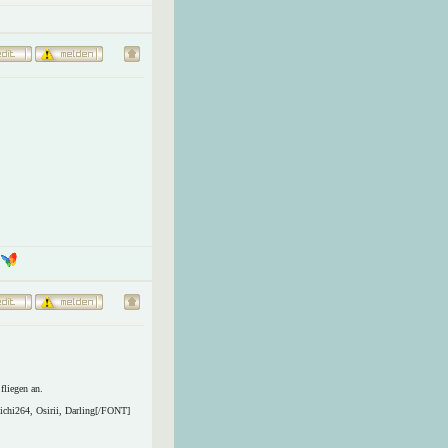
fliegen an.
ichi264, Osirii, Darling[/FONT]