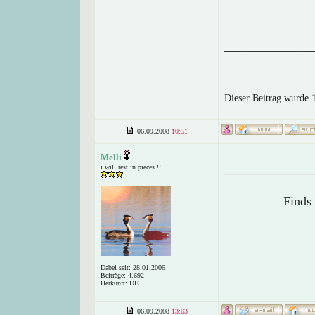
______________
Dieser Beitrag wurde 
06.09.2008
10:51
Melli
i will rest in pieces !!
Finds 
Dabei seit: 28.01.2006
Beiträge: 4.692
Herkunft: DE
06.09.2008
13:03