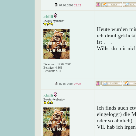
07.09.2008
22:12
.chilli
Ewoks *yubnub*
Heute wurden mir
ich drauf geklick
ist .__.
Willst du mir nic
Dabei seit: 12.02.2005
Beiträge: 4.369
Herkunft: S-H
07.09.2008
22:28
.chilli
Ewoks *yubnub*
Ich finds auch et
eingeloggt) die M
oder so ähnlich).
Vll. hab ich irg