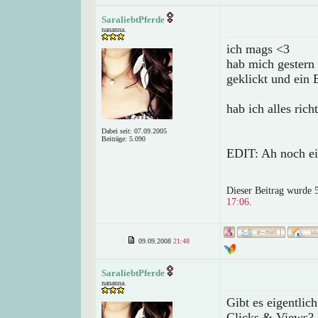
SaraliebtPferde
nananna.
ich mags <3
hab mich gestern
geklickt und ein 
hab ich alles ric
Dabei seit: 07.09.2005
Beiträge: 5.090
EDIT: Ah noch ei
Dieser Beitrag wurde 5
17:06
.
09.09.2008
21:48
SaraliebtPferde
nananna.
Gibt es eigentlic
Clicks & Views? 