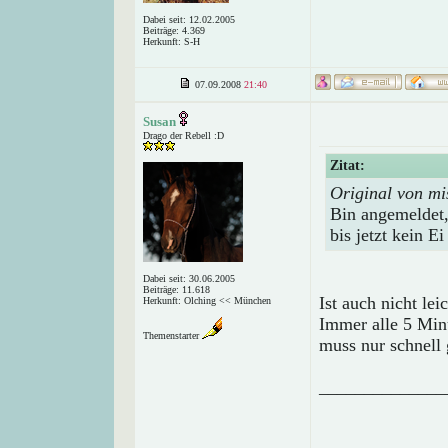
Dabei seit: 12.02.2005
Beiträge: 4.369
Herkunft: S-H
07.09.2008
21:40
Susan
Drago der Rebell :D
Zitat:
Original von mi
Bin angemeldet,
bis jetzt kein E
Dabei seit: 30.06.2005
Beiträge: 11.618
Ist auch nicht le
Herkunft: Olching << München
Immer alle 5 Minu
Themenstarter
muss nur schnell
______________