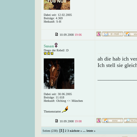
Dabei seit: 12.02.2005
Beiträge: 4.369
Herkunft: S-H
10.09.2008
19:06
Susan
Drago der Rebell :D
ah die hab ich v
Ich stell sie gleic
______________
Dabei seit: 30.06.2005
Beiträge: 11.618
Herkunft: Olching << München
Themenstarter
10.09.2008
19:08
[1]
Seiten (238):
2
3
nächste »
...
letzte »