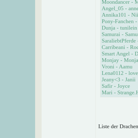
Moondancer - 
Angel_05 - ann
Annika101 - Nii
Pony-Fanchen -
Dunja - tunilein
Samurai - Samu
SaraliebtPferde
Carribeani - Ro
Smart Angel - 
Monjay - Monj
Vroni - Aamu
Lena0112 - lov
Jeany<3 - Janii
Safir - Joyce
Mari - Strange.
Liste der Drachen