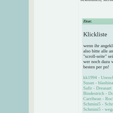
Zitat:
Klickliste
wenn ihr angekl
also bitte alle 
"scroll-seite" se
wer noch dazu w
besten per pn!
kk1994 - Unroc
Susan - blashin
Safir - Dreasart
Bindestrich - D
Carribean - Roc
Schmini5 - Sch
Schmini5 - weg