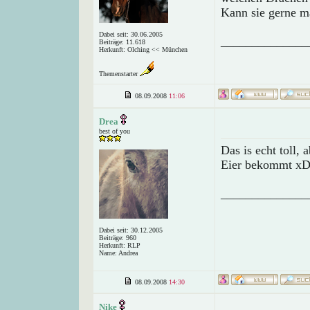
Kann sie gerne ma
Dabei seit: 30.06.2005
______________
Beiträge: 11.618
Herkunft: Olching << München
Themenstarter
08.09.2008
11:06
Drea
best of you
Das is echt toll,
Eier bekommt x
______________
Dabei seit: 30.12.2005
Beiträge: 960
Herkunft: RLP
Name: Andrea
08.09.2008
14:30
Nike