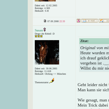
Dabei seit: 12.02.2005
Beiträge: 4.369
Herkunft: S-H
07.09.2008
22:33
Susan
Drago der Rebell :D
Zitat:
Original von mi
Heute wurden mi
ich drauf geklic
vergeben ist .__
Willst du mir n
Dabei seit: 30.06.2005
Beiträge: 11.618
Herkunft: Olching << München
Themenstarter
Geht leider nicht
Man kann sie sich
Wie gesagt, man 
Mein Trick dabei 