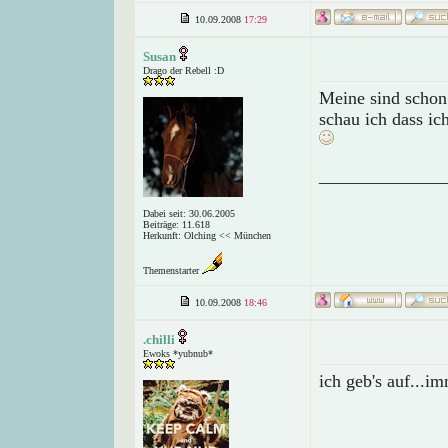
10.09.2008
17:29
Susan
Drago der Rebell :D
Meine sind schon 
schau ich dass i
______________
Dabei seit: 30.06.2005
Beiträge: 11.618
Herkunft: Olching << München
Themenstarter
10.09.2008
18:46
.chilli
Ewoks *yubnub*
ich geb's auf...i