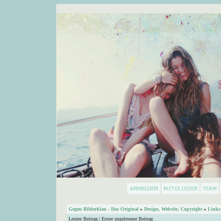
Gegen Bilderklau - Das Original
»
Design, Website, Copyright
»
Links
Letzter Beitrag
|
Erster ungelesener Beitrag