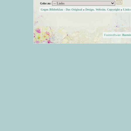
Gehe zu:
Gegen Bilderklau - Das Original
»
Design, Website, Copyright
»
Links
Forensoftware:
Burni