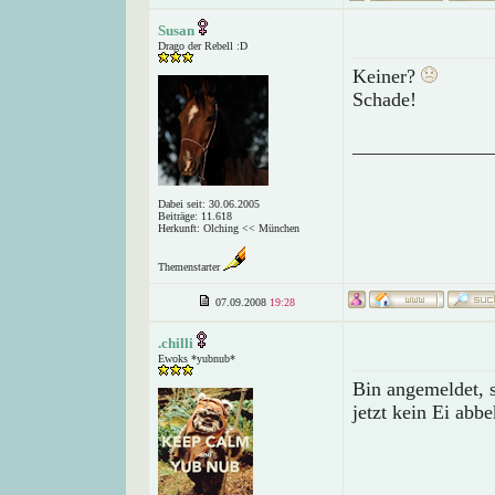
Susan
Drago der Rebell :D
Keiner?
Schade!
______________
Dabei seit: 30.06.2005
Beiträge: 11.618
Herkunft: Olching << München
Themenstarter
07.09.2008
19:28
.chilli
Ewoks *yubnub*
Bin angemeldet, s
jetzt kein Ei abb