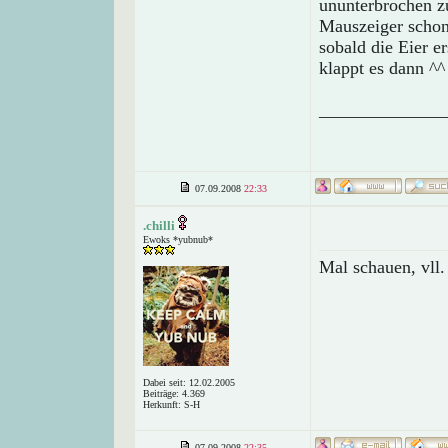
ununterbrochen zu
Mauszeiger schon 
sobald die Eier e
klappt es dann ^^
______________
07.09.2008
22:33
.chilli
Ewoks *yubnub*
Mal schauen, vll
Dabei seit: 12.02.2005
Beiträge: 4.369
Herkunft: S-H
07.09.2008
22:35