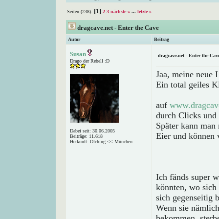
[1]
Seiten (238):
2
3
nächste »
...
letzte »
dragcave.net - Enter the Cave
Autor
Beitrag
Susan
dragcave.net - Enter the Cav
Drago der Rebell :D
Jaa, meine neue L
Ein total geiles K
auf
www.dragcav
durch Clicks und 
Später kann man m
Dabei seit: 30.06.2005
Eier und können 
Beiträge: 11.618
Herkunft: Olching << München
Ich fänds super 
könnten, wo sich 
sich gegenseitig
Wenn sie nämlich
bekommen, sterb