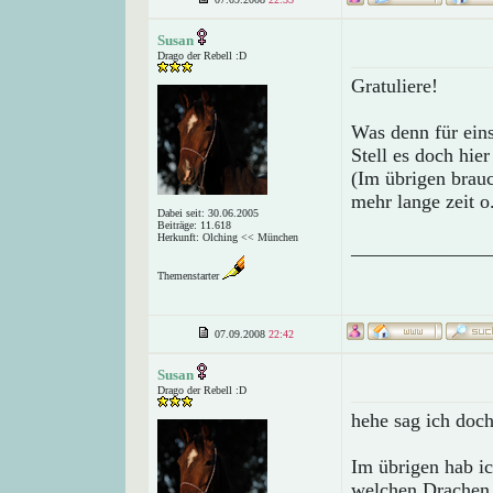
Susan
Drago der Rebell :D
Gratuliere!
Was denn für ein
Stell es doch hier
(Im übrigen brauc
mehr lange zeit o
Dabei seit: 30.06.2005
Beiträge: 11.618
Herkunft: Olching << München
______________
Themenstarter
07.09.2008
22:42
Susan
Drago der Rebell :D
hehe sag ich doc
Im übrigen hab ic
welchen Drachen 