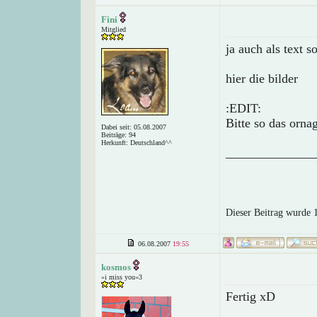
Fini
Mitglied
ja auch als text 
hier die bilder
:EDIT:
Bitte so das orna
Dabei seit: 05.08.2007
Beiträge: 94
Herkunft: Deutschland^^
______________
Dieser Beitrag wurde 1
06.08.2007
19:55
kosmos
»i miss you«3
Fertig xD