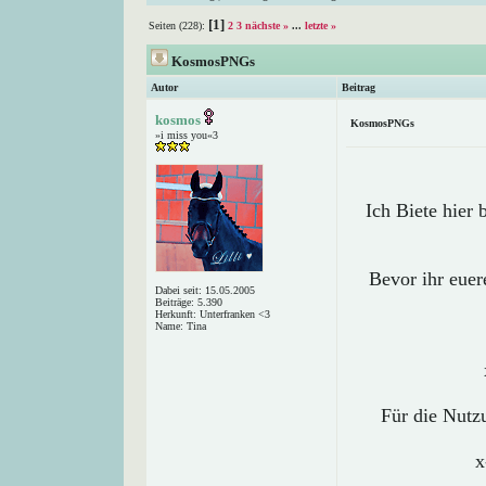
[1]
Seiten (228):
2
3
nächste »
...
letzte »
KosmosPNGs
Autor
Beitrag
kosmos
KosmosPNGs
»i miss you«3
Ich Biete hier
Bevor ihr euere
Dabei seit: 15.05.2005
Beiträge: 5.390
Herkunft: Unterfranken <3
Name: Tina
Für die Nutz
x