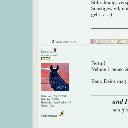
Stilrichtung: vers
Sonstiges: vll, e
geht ... :-)
______________
06.08.2007
21:28
kosmos
»i miss you«3
Fertig!
Nehme 1 neuen A
²Jani: Deins mag
______________
Dabei seit: 15.05.2005
and I
Beiträge: 5.390
Herkunft: Unterfranken <3
Name: Tina
and if 
Themenstarter