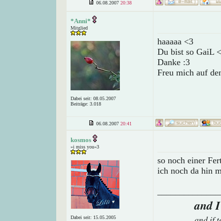
06.08.2007
20:38
*Anni*
Mitglied
haaaaa <3
Du bist so GaiL 
Danke :3
Freu mich auf de
Dabei seit: 08.05.2007
Beiträge: 3.018
06.08.2007
20:41
kosmos
»i miss you«3
so noch einer Fer
ich noch da hin 
______________
and I
and if 
Dabei seit: 15.05.2005