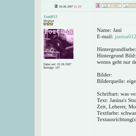
06.08.2007
21:19
Jani012
Mitglied
Name: Jani
E-mail:
janina01
Hintergrundfarbe:
Hintergrund Bild
wenns geht nur d
Dabei seit: 01.06.2007
Beiträge: 107
Bilder:
Bilderquelle: eig
Schriftart: was ve
Text: Janina's St
Zeit, Leherer, Mo
Textfarbe: schwa
Textausrichtung(o