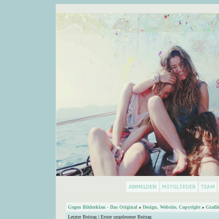
Gegen Bilderklau - Das Original
»
Design, Website, Copyright
»
Grafi
Letzter Beitrag
|
Erster ungelesener Beitrag