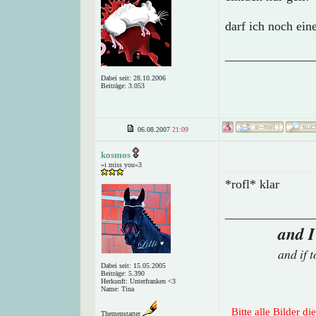
darf ich noch ein
______________
Dabei seit: 28.10.2006
Beiträge: 3.053
06.08.2007
21:09
kosmos
»i miss you«3
*rofl* klar
______________
and I
and if 
Dabei seit: 15.05.2005
Beiträge: 5.390
Herkunft: Unterfranken <3
Name: Tina
Bitte alle Bilder d
Themenstarter