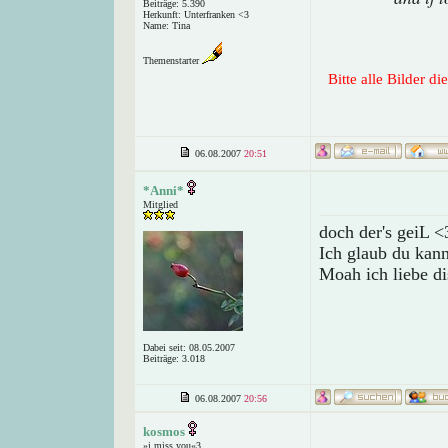
Beiträge: 5.390
Herkunft: Unterfranken <3
Name: Tina
Themenstarter
Bitte alle Bilder d
06.08.2007
20:51
*Anni*
Mitglied
doch der's geiL <
Ich glaub du kan
Moah ich liebe d
Dabei seit: 08.05.2007
Beiträge: 3.018
06.08.2007
20:56
kosmos
»i miss you«3