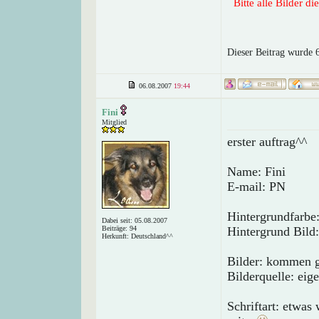
Bitte alle Bilder d
Dieser Beitrag wurde 
06.08.2007
19:44
Fini
Mitglied
erster auftrag^^
Name: Fini
E-mail: PN
Hintergrundfarbe
Dabei seit: 05.08.2007
Beiträge: 94
Hintergrund Bild
Herkunft: Deutschland^^
Bilder: kommen g
Bilderquelle: eig
Schriftart: etwas