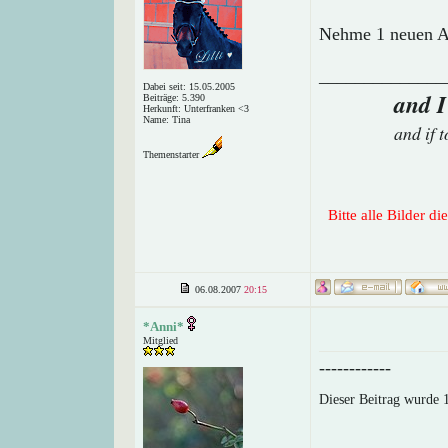
Nehme 1 neuen A
______________
Dabei seit: 15.05.2005
and I
Beiträge: 5.390
Herkunft: Unterfranken <3
Name: Tina
and if 
Themenstarter
Bitte alle Bilder d
06.08.2007
20:15
*Anni*
Mitglied
------------
Dieser Beitrag wurde 