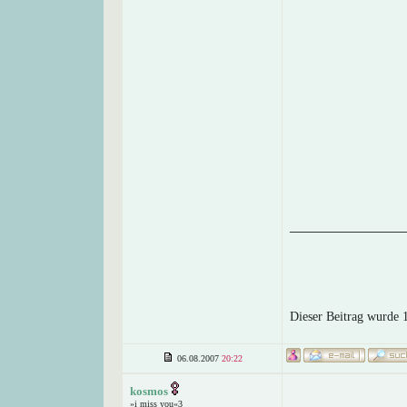
______________
Dieser Beitrag wurde 
06.08.2007
20:22
kosmos
»i miss you«3