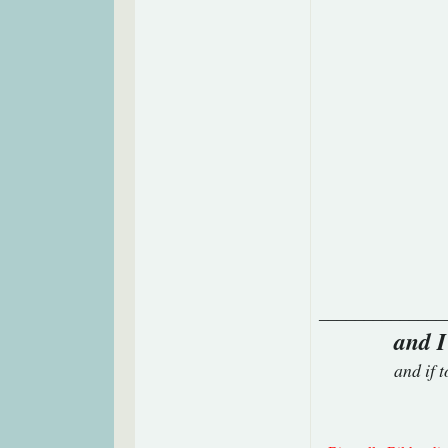
______________
and I
and if 