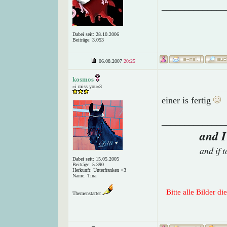
______________
Dabei seit: 28.10.2006
Beiträge: 3.053
06.08.2007
20:25
kosmos
»i miss you«3
einer is fertig
______________
and I
and if 
Dabei seit: 15.05.2005
Beiträge: 5.390
Herkunft: Unterfranken <3
Name: Tina
Bitte alle Bilder d
Themenstarter