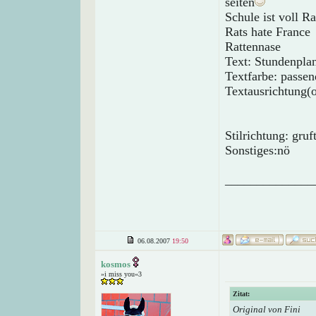
seiten
Schule ist voll Ra
Rats hate France
Rattennase
Text: Stundenpla
Textfarbe: passen
Textausrichtung(o
Stilrichtung: gru
Sonstiges:nö
______________
06.08.2007
19:50
kosmos
»i miss you«3
Zitat:
Original von Fini