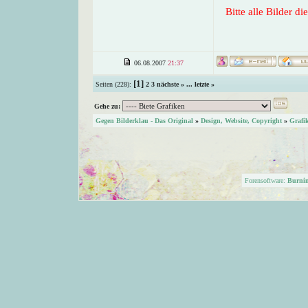
Bitte alle Bilder d
06.08.2007
21:37
[1]
Seiten (228):
2
3
nächste »
...
letzte »
Gehe zu:
Gegen Bilderklau - Das Original
»
Design, Website, Copyright
»
Grafi
Forensoftware:
Burni