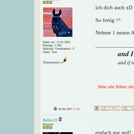
ich dich auch xD
So fertig ^^
Nehme 1 neuen A
Dabei seit: 15.05.2005
______________
Beiträge: 5.390
Herkunft: Unterfranken <3
and I
Name: Tina
and if 
Themenstarter
Bitte alle Bilder d
06.08.2007
21:05
Bella123
Mitglied
einfach nur geil!