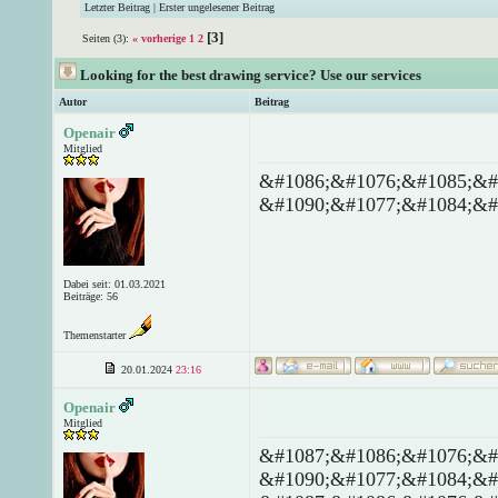
Letzter Beitrag
|
Erster ungelesener Beitrag
[3]
Seiten (3):
« vorherige
1
2
Looking for the best drawing service? Use our services
Autor
Beitrag
Openair
Mitglied
&#1086;&#1076;&#1085;&#
&#1090;&#1077;&#1084;&#
Dabei seit: 01.03.2021
Beiträge: 56
Themenstarter
20.01.2024
23:16
Openair
Mitglied
&#1087;&#1086;&#1076;&#
&#1090;&#1077;&#1084;&#