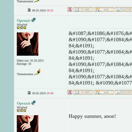
Themenstarter
09.05.2024
18:32
Openair
Mitglied
&#1087;&#1086;&#1076;&#
&#1090;&#1077;&#1084;&#
84;&#1091;
&#1090;&#1077;&#1084;&#
84;&#1091;
Dabei seit: 01.03.2021
&#1090;&#1077;&#1084;&#
Beiträge: 56
84;&#1091;
Themenstarter
&#1090;&#1077;&#1084;&#
84;&#1091; &#1090;&#1077
30.05.2024
20:40
Openair
Mitglied
Happy summer, anon!