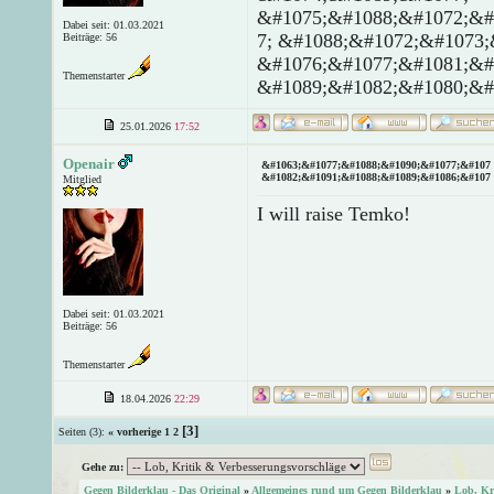
&#1075;&#1088;&#1072;&#
Dabei seit: 01.03.2021
7; &#1088;&#1072;&#1073;
Beiträge: 56
&#1076;&#1077;&#1081;&#
Themenstarter
&#1089;&#1082;&#1080;&#
25.01.2026
17:52
Openair
&#1063;&#1077;&#1088;&#1090;&#1077;&#107 
&#1082;&#1091;&#1088;&#1089;&#1086;&#107 
Mitglied
I will raise Temko!
Dabei seit: 01.03.2021
Beiträge: 56
Themenstarter
18.04.2026
22:29
[3]
Seiten (3):
« vorherige
1
2
Gehe zu:
Gegen Bilderklau - Das Original
»
Allgemeines rund um Gegen Bilderklau
»
Lob, Kr