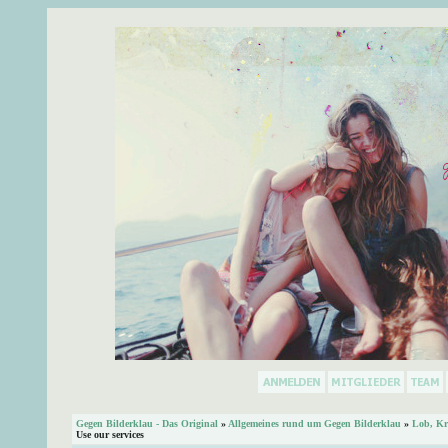
Gegen Bilderklau - Das Original
»
Allgemeines rund um Gegen Bilderklau
»
Lob, Kr
Use our services