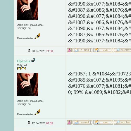
&#1090;&#1077;&#1084;&#
&#1087;&#1086;&#1076;&#
&#1090;&#1077;&#1084;&#
&#1087;&#1086;&#1076;&#
Dabei seit: 01.03.2021
&#1090;&#1077;&#1084;&#
Beiträge: 56
&#1087;&#1086;&#1076;&#
Themenstarter
&#1090;&#1077;&#1084;&#
08.04.2025
21:30
Openair
Mitglied
&#1057; 1 &#1084;&#1072;
&#1085;&#1072;&#1095;&#
&#1076;&#1077;&#1081;&#
0; 99% &#1089;&#1082;&#1
Dabei seit: 01.03.2021
Beiträge: 56
Themenstarter
17.04.2025
07:35