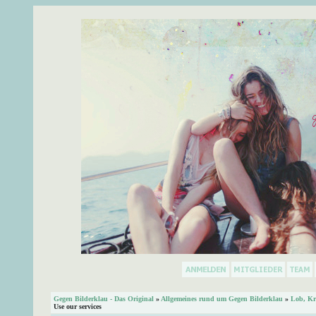
Gegen Bilderklau - Das Original
»
Allgemeines rund um Gegen Bilderklau
»
Lob, Kr
Use our services