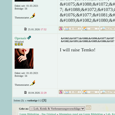
&#1075;&#1088;&#1072;&#
Dabei seit: 01.03.2021
7; &#1088;&#1072;&#1073;
Beiträge: 56
&#1076;&#1077;&#1081;&#
Themenstarter
&#1089;&#1082;&#1080;&#
25.01.2026
17:52
Openair
&#1063;&#1077;&#1088;&#1090;&#1077;&#107 
&#1082;&#1091;&#1088;&#1089;&#1086;&#107 
Mitglied
I will raise Temko!
Dabei seit: 01.03.2021
Beiträge: 56
Themenstarter
18.04.2026
22:29
[3]
Seiten (3):
« vorherige
1
2
Gehe zu:
Gegen Bilderklau - Das Original
»
Allgemeines rund um Gegen Bilderklau
»
Lob, Kr