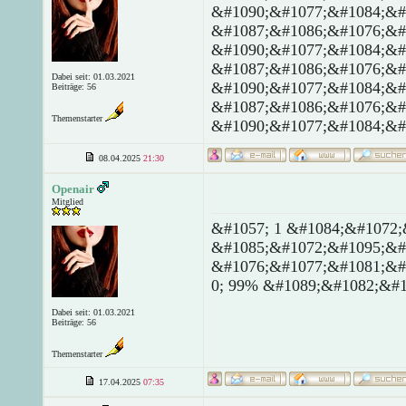
&#1090;&#1077;&#1084;&#
&#1087;&#1086;&#1076;&#
&#1090;&#1077;&#1084;&#
&#1087;&#1086;&#1076;&#
Dabei seit: 01.03.2021
&#1090;&#1077;&#1084;&#
Beiträge: 56
&#1087;&#1086;&#1076;&#
Themenstarter
&#1090;&#1077;&#1084;&#
08.04.2025
21:30
Openair
Mitglied
&#1057; 1 &#1084;&#1072;
&#1085;&#1072;&#1095;&#
&#1076;&#1077;&#1081;&#
0; 99% &#1089;&#1082;&#1
Dabei seit: 01.03.2021
Beiträge: 56
Themenstarter
17.04.2025
07:35