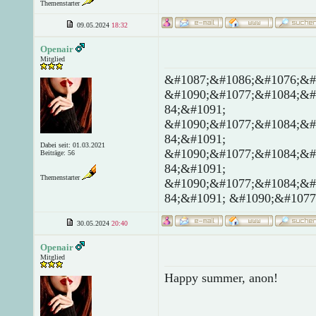
Themenstarter
09.05.2024
18:32
Openair
Mitglied
&#1087;&#1086;&#1076;&#
&#1090;&#1077;&#1084;&#
84;&#1091;
&#1090;&#1077;&#1084;&#
84;&#1091;
Dabei seit: 01.03.2021
&#1090;&#1077;&#1084;&#
Beiträge: 56
84;&#1091;
Themenstarter
&#1090;&#1077;&#1084;&#
84;&#1091; &#1090;&#1077
30.05.2024
20:40
Openair
Mitglied
Happy summer, anon!