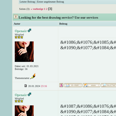
Letzter Beitrag
|
Erster ungelesener Beitrag
[3]
Seiten (3):
« vorherige
1
2
Looking for the best drawing service? Use our services
Autor
Beitrag
Openair
Mitglied
&#1086;&#1076;&#1085;&#
&#1090;&#1077;&#1084;&#
Dabei seit: 01.03.2021
Beiträge: 56
Themenstarter
20.01.2024
23:16
Openair
Mitglied
&#1087;&#1086;&#1076;&#
&#1090;&#1077;&#1084;&#