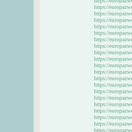
https://europazw
https://europazw
https://europazwe
https://europazw
https://europazwe
https://europazwe
https://europazw
https://europazw
https://europazwe
https://europazw
https://europazw
https://europazw
https://europazw
https://europazw
https://europazw
https://europazw
https://europazw
https://europazw
https://europazwe
https://europazw
https://europazw