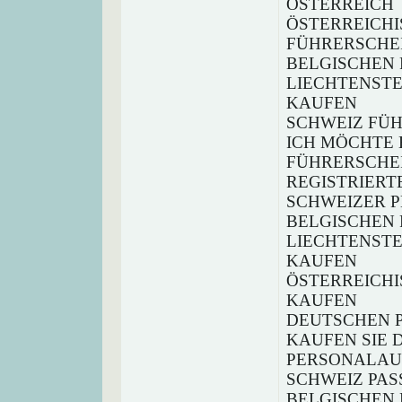
ÖSTERREICH
ÖSTERREICH
FÜHRERSCHE
BELGISCHEN
LIECHTENSTE
KAUFEN
SCHWEIZ FÜ
ICH MÖCHTE
FÜHRERSCHE
REGISTRIERT
SCHWEIZER 
BELGISCHEN
LIECHTENSTE
KAUFEN
ÖSTERREICH
KAUFEN
DEUTSCHEN 
KAUFEN SIE
PERSONALAU
SCHWEIZ PAS
BELGISCHEN 