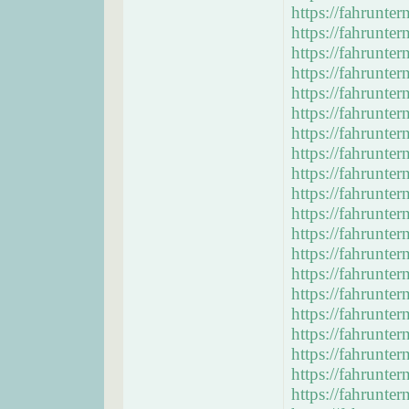
https://fahrunte
https://fahrunte
https://fahrunte
https://fahrunte
https://fahrunte
https://fahrunt
https://fahrunte
https://fahrunte
https://fahrunte
https://fahrunte
https://fahrunte
https://fahrunte
https://fahrunte
https://fahrunte
https://fahrunt
https://fahrunte
https://fahrunt
https://fahrunte
https://fahrunte
https://fahrunte