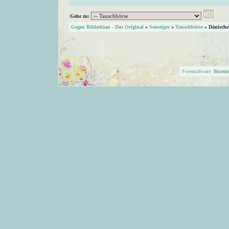
Gehe zu:
Gegen Bilderklau - Das Original
»
Sonstiges
»
Tauschbörse
»
Dänische
Forensoftware:
Burni