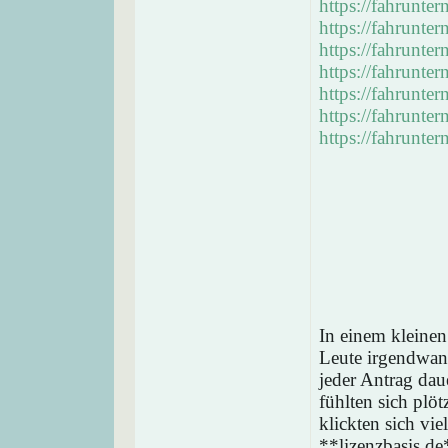
https://fahrunte
https://fahrunte
https://fahrunt
https://fahrunte
https://fahrunte
https://fahrunte
https://fahrunte
In einem kleinen
Leute irgendwann
jeder Antrag dau
fühlten sich plö
klickten sich vi
**lizenzbasis.de