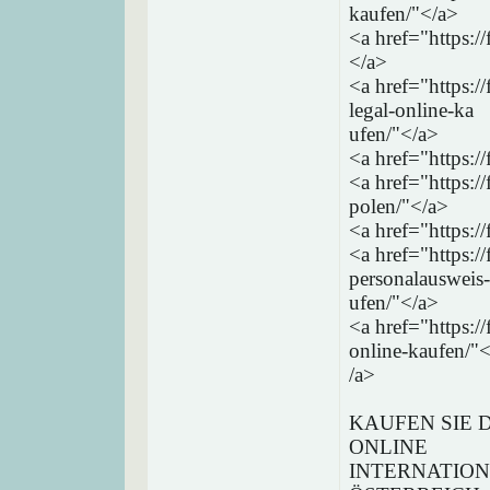
kaufen/"</a>
<a href="https:/
</a>
<a href="https://
legal-online-ka
ufen/"</a>
<a href="https:/
<a href="https:/
polen/"</a>
<a href="https:/
<a href="https:/
personalausweis-
ufen/"</a>
<a href="https:/
online-kaufen/"
/a>
KAUFEN SIE
ONLINE
INTERNATIO