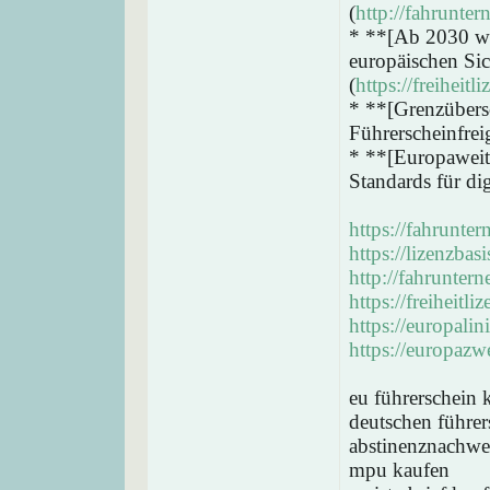
(
http://fahrunte
* **[Ab 2030 we
europäischen Si
(
https://freiheitli
* **[Grenzübersc
Führerscheinfreig
* **[Europaweit
Standards für dig
https://fahrunte
https://lizenzbasi
http://fahrunte
https://freiheitli
https://europalin
https://europazw
eu führerschein 
deutschen führe
abstinenznachwe
mpu kaufen