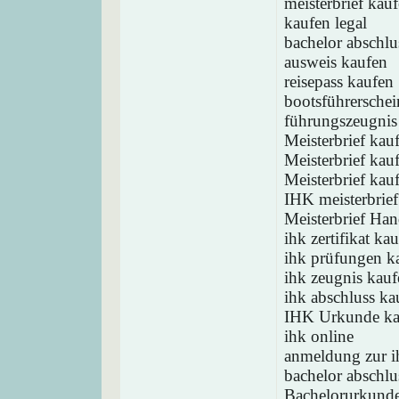
meisterbrief kau
kaufen legal
bachelor abschlu
ausweis kaufen
reisepass kaufen
bootsführerschei
führungszeugnis
Meisterbrief kau
Meisterbrief kau
Meisterbrief kauf
IHK meisterbrief
Meisterbrief Ha
ihk zertifikat ka
ihk prüfungen k
ihk zeugnis kauf
ihk abschluss ka
IHK Urkunde ka
ihk online
anmeldung zur i
bachelor abschlu
Bachelorurkunde