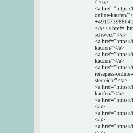
/"</a>
<a href="https:/
online-kaufen/"
+4915739886417<
</a><a href="htt
schweiz/"</a>
<a href="https:/
kaufen/"</a>
<a href="https:/
kaufen/"</a>
<a href="https:/
reisepass-online-
sterreich/"</a>
<a href="https:/
kaufen/"</a>
<a href="https:/
</a>
<a href="https:/
</a>
<a href="https:/
</a>