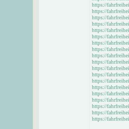
https://fahrfreihe
https://fahrfreih
https://fahrfreihe
https://fahrfreih
https://fahrfreih
https://fahrfreih
https://fahrfreih
https://fahrfreih
https://fahrfreih
https://fahrfreih
https://fahrfreih
https://fahrfreih
https://fahrfreih
https://fahrfrei
https://fahrfreih
https://fahrfreih
https://fahrfreih
https://fahrfreih
https://fahrfreih