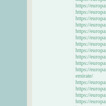
https://europ
https://europ
https://europ
https://europ
https://europ
https://europ
https://europ
https://europ
https://europ
https://europ
https://europ
emirate/
https://europ
https://europ
https://europ
https://europ