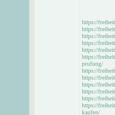
https://freihe
https://freihe
https://freihe
https://freihe
https://freihe
https://freihe
prufung/
https://freihe
https://freihe
https://freihe
https://freihe
https://freihe
https://freihe
kaufen/