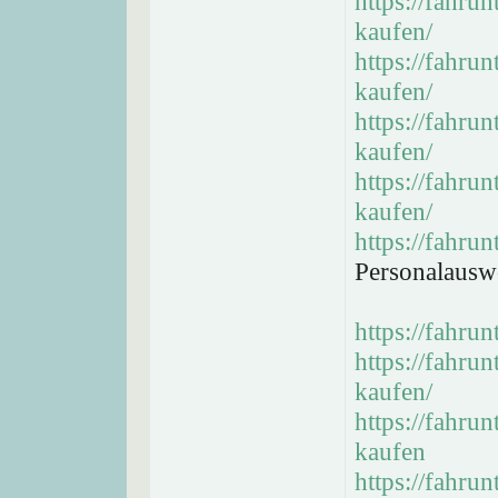
https://fahru
kaufen/
https://fahru
kaufen/
https://fahru
kaufen/
https://fahru
kaufen/
https://fahru
Personalauswe
https://fahru
https://fahru
kaufen/
https://fahru
kaufen
https://fahru