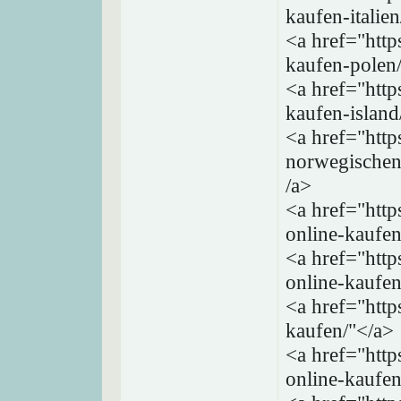
kaufen-italie
<a href="http
kaufen-polen
<a href="http
kaufen-island
<a href="http
norwegischen
/a>
<a href="http
online-kaufen
<a href="http
online-kaufen
<a href="http
kaufen/"</a>
<a href="http
online-kaufen