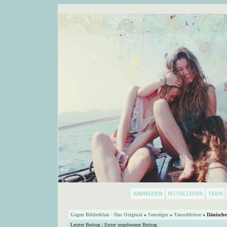
Gegen Bilderklau - Das Original
»
Sonstiges
»
Tauschbörse
»
Dänische
Letzter Beitrag
|
Erster ungelesener Beitrag