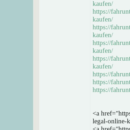
kaufen/
https://fahru
kaufen/
https://fahrun
kaufen/
https://fahru
kaufen/
https://fahru
kaufen/
https://fahru
https://fahru
https://fahru
<a href="http
legal-online-
<a href="http