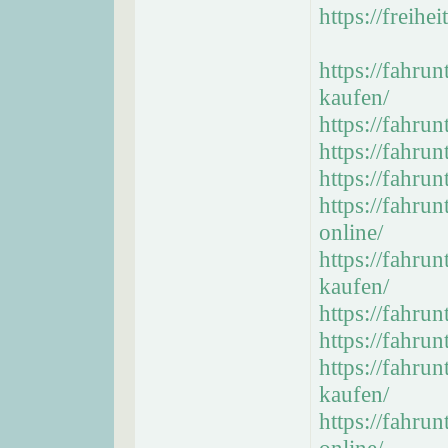
https://freihe
https://fahru
kaufen/
https://fahru
https://fahru
https://fahru
https://fahru
online/
https://fahru
kaufen/
https://fahru
https://fahru
https://fahru
kaufen/
https://fahru