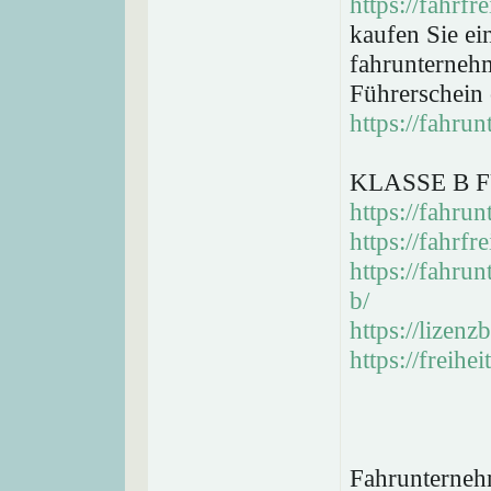
https://fahrfre
kaufen Sie ei
fahrunternehm
Führersche
https://fahru
KLASSE B 
https://fahru
https://fahrfr
https://fahru
b/
https://lizenz
https://freihe
Fahrunternehm