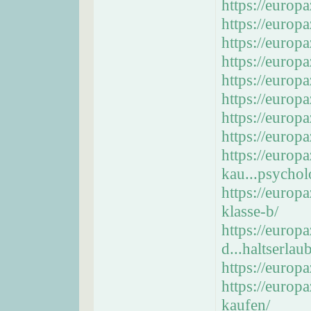
https://europ
https://europa
https://europ
https://europ
https://europ
https://europ
https://europ
https://europa
https://europ
kau...psychol
https://europ
klasse-b/
https://europ
d...haltserlau
https://europ
https://europ
kaufen/