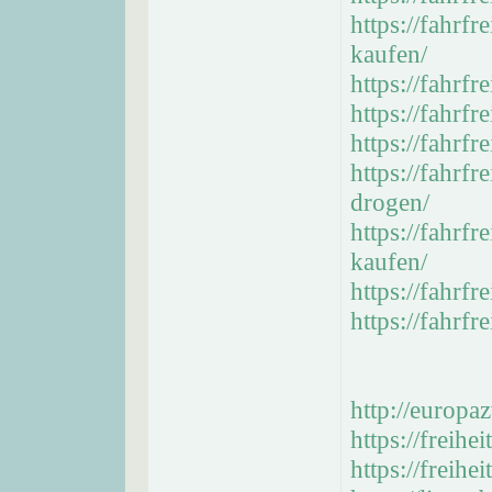
https://fahrfr
kaufen/
https://fahrfr
https://fahrf
https://fahrfr
https://fahrfr
drogen/
https://fahrfr
kaufen/
https://fahrfr
https://fahrfr
http://europa
https://freihei
https://freihe