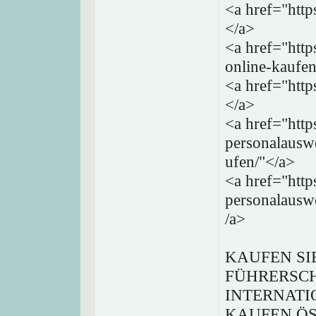
<a href="http
</a>
<a href="http
online-kaufen
<a href="http
</a>
<a href="http
personalauswe
ufen/"</a>
<a href="http
personalausw
/a>
KAUFEN SI
FÜHRERSCH
INTERNATI
KAUFEN ÖS