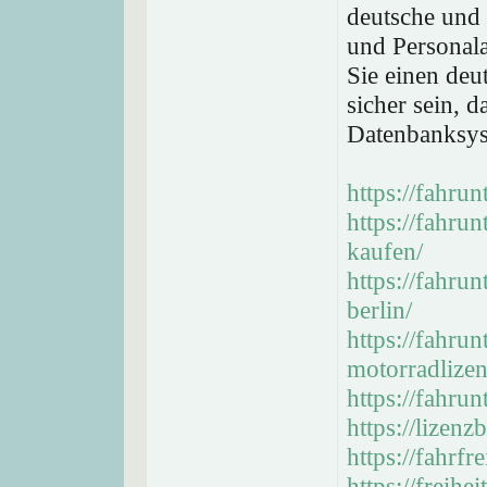
deutsche und 
und Personala
Sie einen deu
sicher sein, d
Datenbanksyst
https://fahru
https://fahru
kaufen/
https://fahrun
berlin/
https://fahru
motorradlizen
https://fahru
https://lizenz
https://fahrfr
https://freihe