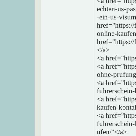
<a href="http
echten-us-pas
-ein-us-visu
href="https:/
online-kaufe
href="https:/
</a>
<a href="http
<a href="http
ohne-prufung
<a href="http
fuhrerschein-
<a href="http
kaufen-konta
<a href="http
fuhrerschein-
ufen/"</a>