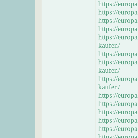
https://europ
https://europ
https://europa
https://europ
https://europ
kaufen/
https://europ
https://europ
kaufen/
https://europ
kaufen/
https://europ
https://europ
https://europ
https://europ
https://europ
https://europ