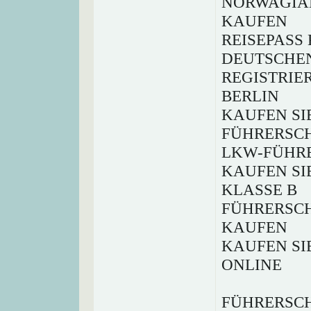
NORWAGIA
KAUFEN
REISEPASS
DEUTSCHEN
REGISTRIE
BERLIN
KAUFEN SI
FÜHRERSC
LKW-FÜHR
KAUFEN SI
KLASSE B
FÜHRERSCH
KAUFEN
KAUFEN SI
ONLINE
FÜHRERSC