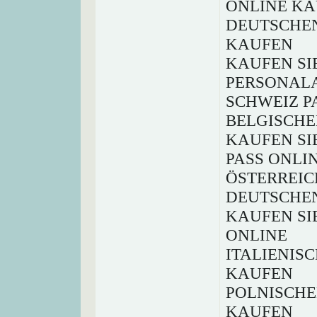
ONLINE K
DEUTSCHE
KAUFEN
KAUFEN SI
PERSONAL
SCHWEIZ P
BELGISCHE
KAUFEN SI
PASS ONLI
ÖSTERREIC
DEUTSCHEN
KAUFEN SI
ONLINE
ITALIENIS
KAUFEN
POLNISCHE
KAUFEN