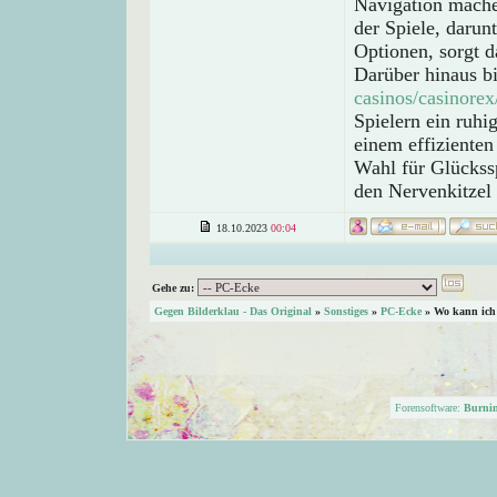
Navigation mache
der Spiele, darun
Optionen, sorgt d
Darüber hinaus b
casinos/casinorex
Spielern ein ruhi
einem effizienten
Wahl für Glückssp
den Nervenkitzel
18.10.2023
00:04
Gehe zu:
Gegen Bilderklau - Das Original
»
Sonstiges
»
PC-Ecke
»
Wo kann ich
Forensoftware:
Burni