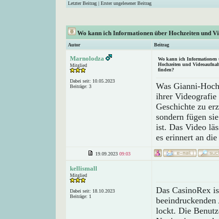
Letzter Beitrag
|
Erster ungelesener Beitrag
Wo kann ich Informationen über Hochzeiten und V
Autor
Beitrag
Marnolodza
Wo kann ich Informationen 
Hochzeiten und Videoaufna
Mitglied
finden?
Dabei seit: 10.05.2023
Was Gianni-Hochze
Beiträge: 3
ihrer Videografie
Geschichte zu erz
sondern fügen si
ist. Das Video lä
es erinnert an di
19.09.2023
09:03
kellismall
Mitglied
Das CasinoRex ist
Dabei seit: 18.10.2023
Beiträge: 1
beeindruckenden 
lockt. Die Benutz