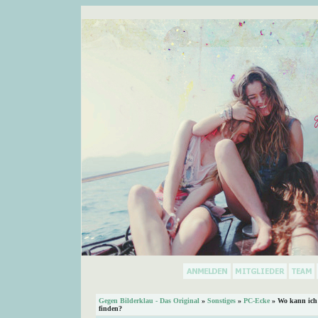
Gegen Bilderklau - Das Original
»
Sonstiges
»
PC-Ecke
»
Wo kann ich
finden?