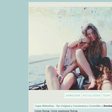
Gegen Bilderklau - Das Original
»
Userzentrum
»
Usertreffen
»
Dresde
Letzter Beitrag
|
Erster ungelesener Beitrag