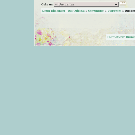
Gehe zu:
Gegen Bilderklau - Das Original
»
Userzentrum
»
Usertreffen
»
Dresde
Forensoftware:
Burni