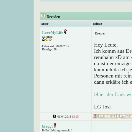
Dresden
Autor
Beitrag
LoveMyLife
Dresden
Mitglied
Hey Leute,
Dabei seit: 28.06.2012
Beiträge: 38
Ich komm aus Dres
rennbahn xD am 4
da ist der einzig
kann ich da ich j
Personen mit rein
dann erkläre ich 
>hier der Link w
LG Josi
01.04.2013
13:25
biaggi
Hallo Lieblingsmensch :)