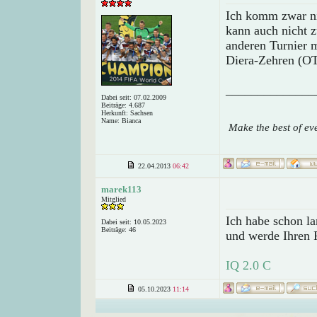
Ich komm zwar ni
kann auch nicht 
anderen Turnier m
Diera-Zehren (OT
______________
Dabei seit: 07.02.2009
Beiträge: 4.687
Herkunft: Sachsen
Name: Bianca
Make the best of ev
22.04.2013
06:42
marek113
Mitglied
Ich habe schon l
Dabei seit: 10.05.2023
Beiträge: 46
und werde Ihren R
IQ 2.0 C
05.10.2023
11:14