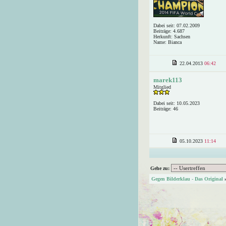
Dabei seit: 07.02.2009
Beiträge: 4.687
Herkunft: Sachsen
Name: Bianca
22.04.2013
06:42
marek113
Mitglied
Dabei seit: 10.05.2023
Beiträge: 46
05.10.2023
11:14
Gehe zu:
Gegen Bilderklau - Das Original