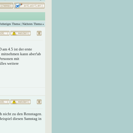
orheriges Thema
|
Nächstes Thema
»
am 4.5 ist der erste
en mitnehmen kann aber!ab
 Personen mit
lles weitere
h nicht zu den Renntagen.
Beispiel diesen Samstag in