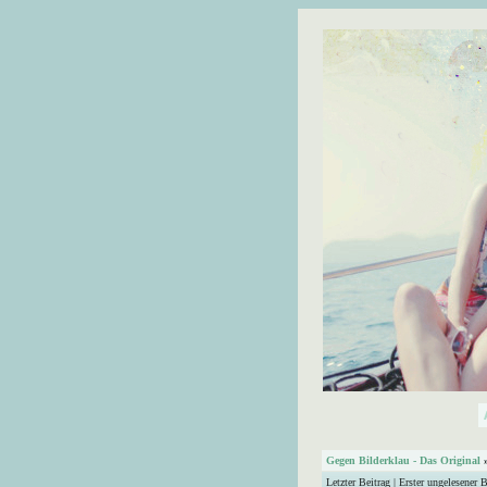
Gegen Bilderklau - Das Original
Letzter Beitrag
|
Erster ungelesener B