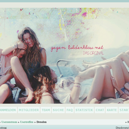
»
Userzentrum
»
Usertreffen
»
Dresden
» 
eitrag
Druckvorsc