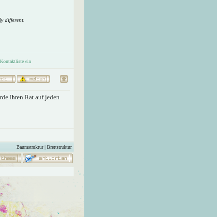
y different.
de Ihren Rat auf jeden
Baumstruktur
|
Brettstruktur