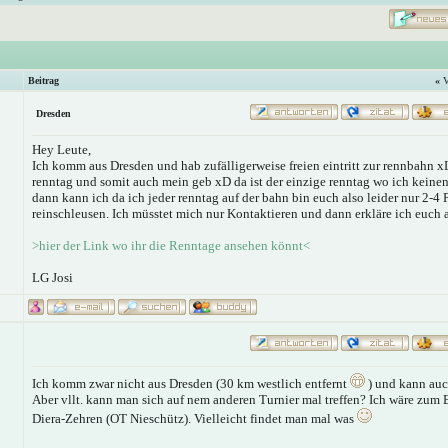
Beitrag
«
V
Dresden
Hey Leute,
Ich komm aus Dresden und hab zufälligerweise freien eintritt zur rennbahn xD 
renntag und somit auch mein geb xD da ist der einzige renntag wo ich kein
dann kann ich da ich jeder renntag auf der bahn bin euch also leider nur 2-4
reinschleusen. Ich müsstet mich nur Kontaktieren und dann erkläre ich euch a
>hier der Link wo ihr die Renntage ansehen könnt<
LG Josi
Ich komm zwar nicht aus Dresden (30 km westlich entfernt
) und kann auc
Aber vllt. kann man sich auf nem anderen Turnier mal treffen? Ich wäre zum 
Diera-Zehren (OT Nieschütz). Vielleicht findet man mal was