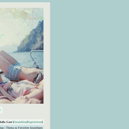
Hallo Gast [
Anmelden
|
Registrieren
]
hau
|
Thema zu Favoriten hinzufügen