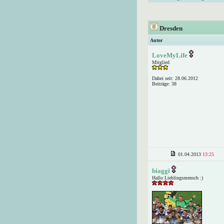
Dresden
Autor
LoveMyLife
Mitglied
Dabei seit: 28.06.2012
Beiträge: 38
01.04.2013
13:25
biaggi
Hallo Lieblingsmensch :)