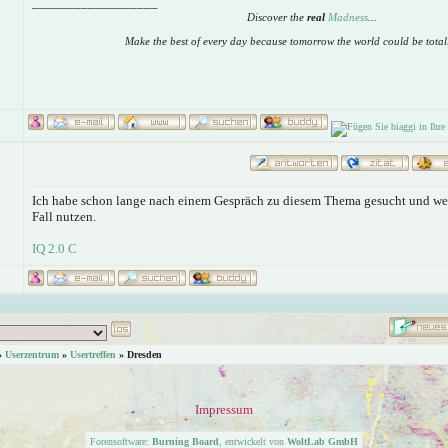
__________________
Discover the
real
Madness
...
Make the best of every day because tomorrow the world could be totall
Ich habe schon lange nach einem Gespräch zu diesem Thema gesucht und wer
Fall nutzen.
IQ 2.0 C
»
Userzentrum
»
Usertreffen
»
Dresden
Impressum
Forensoftware:
Burning Board
, entwickelt von
WoltLab GmbH