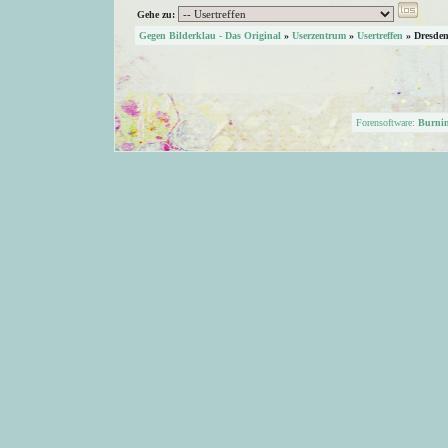
Gehe zu:
Gegen Bilderklau - Das Original
»
Userzentrum
»
Usertreffen
»
Dresde
Forensoftware:
Burni