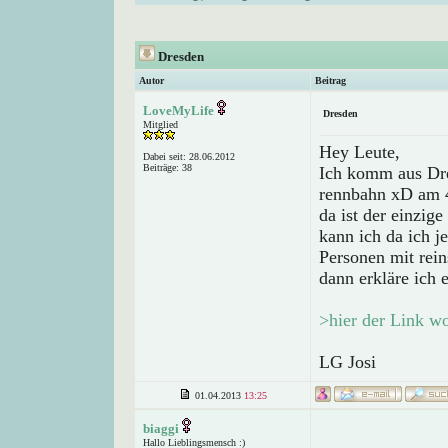
Dresden
Autor
Beitrag
LoveMyLife
Dresden
Mitglied
Hey Leute,
Dabei seit: 28.06.2012
Beiträge: 38
Ich komm aus Dres
rennbahn xD am 4
da ist der einzig
kann ich da ich j
Personen mit rein
dann erkläre ich 
>hier der Link w
LG Josi
01.04.2013
13:25
biaggi
Hallo Lieblingsmensch :)