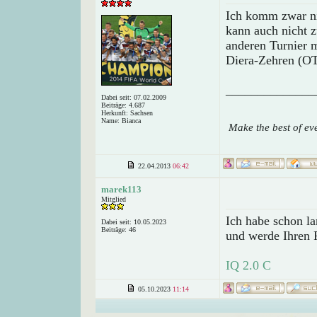
Ich komm zwar ni
kann auch nicht 
anderen Turnier m
Diera-Zehren (OT
______________
Dabei seit: 07.02.2009
Beiträge: 4.687
Herkunft: Sachsen
Name: Bianca
Make the best of ev
22.04.2013
06:42
marek113
Mitglied
Ich habe schon l
Dabei seit: 10.05.2023
Beiträge: 46
und werde Ihren R
IQ 2.0 C
05.10.2023
11:14