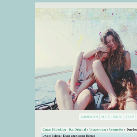
Gegen Bilderklau - Das Original
»
Userzentrum
»
Usertreffen
»
Dresde
Letzter Beitrag
|
Erster ungelesener Beitrag