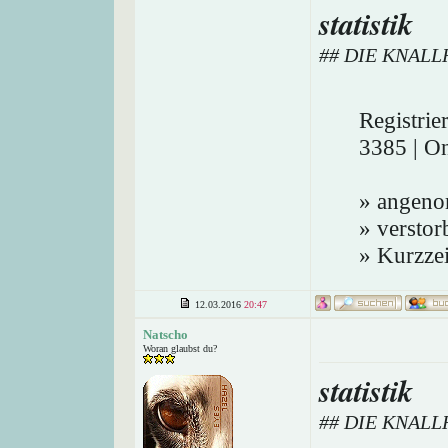
statistik
## DIE KNAL
Registrie
3385 | On
» angeno
» verstor
» Kurzzei
12.03.2016
20:47
Natscho
Woran glaubst du?
statistik
## DIE KNAL