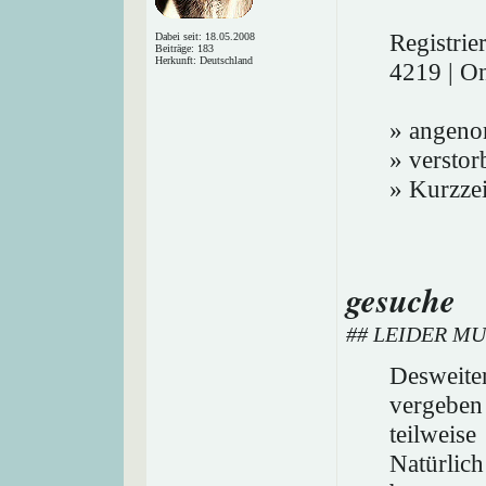
Registrie
Dabei seit: 18.05.2008
Beiträge: 183
Herkunft: Deutschland
4219 | On
» angeno
» verstor
» Kurzzei
gesuche
## LEIDER MU
Desweite
vergeben
teilweis
Natürlic