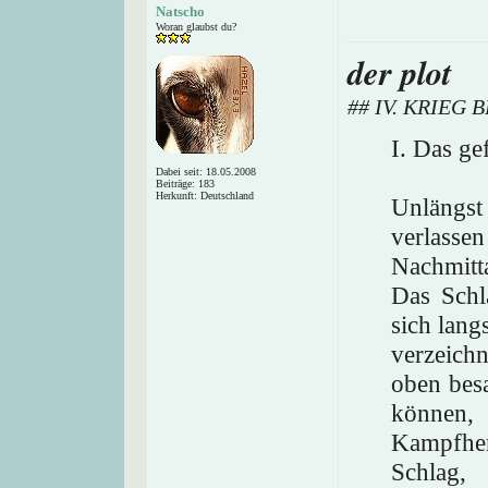
Natscho
Woran glaubst du?
der plot
## IV. KRIEG
I. Das ge
Dabei seit: 18.05.2008
Beiträge: 183
Herkunft: Deutschland
Unlängs
verlasse
Nachmitt
Das Schl
sich lang
verzeich
oben besa
können, 
Kampfher
Schlag