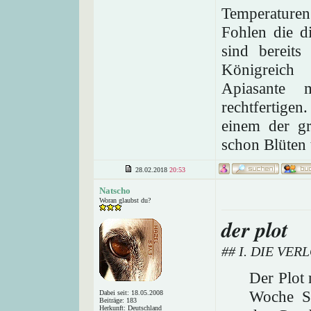
Temperaturen
Fohlen die d
sind bereit
Königreich
Apiasante
rechtfertigen
einem der gr
schon Blüten 
28.02.2018
20:53
Natscho
Woran glaubst du?
der plot
## I. DIE VE
Der Plot
Woche So
Dabei seit: 18.05.2008
Beiträge: 183
Herkunft: Deutschland