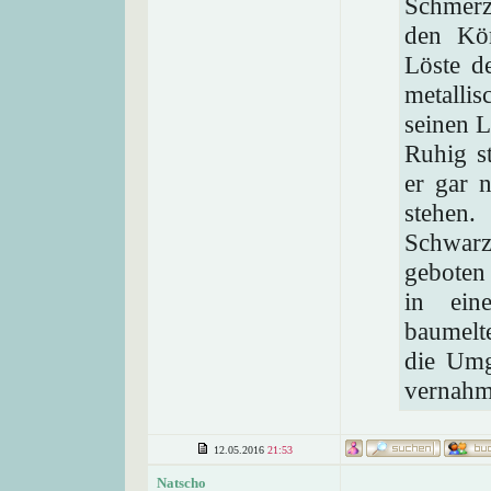
Schmerz
den Kör
Löste d
metalli
seinen L
Ruhig s
er gar 
stehen.
Schwarz
geboten
in ein
baumelte
die Umg
vernahm
12.05.2016
21:53
Natscho