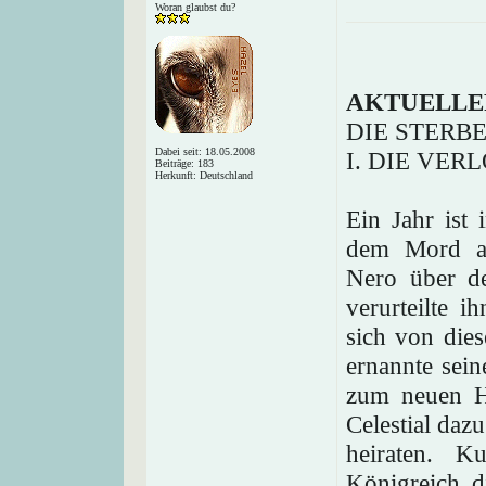
Woran glaubst du?
AKTUELLE
DIE STERB
Dabei seit: 18.05.2008
I. DIE VE
Beiträge: 183
Herkunft: Deutschland
Ein Jahr ist
dem Mord an 
Nero über d
verurteilte 
sich von die
ernannte sei
zum neuen He
Celestial daz
heiraten. K
Königreich di