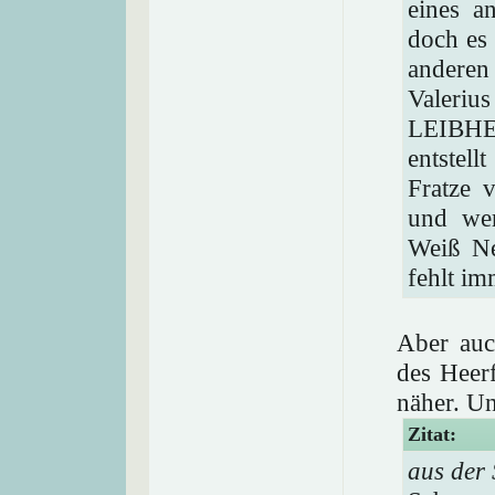
eines a
doch es 
anderen
Valeri
LEIBHE
entstell
Fratze 
und wer
Weiß Ne
fehlt im
Aber auc
des Heer
näher. Un
Zitat:
aus der 