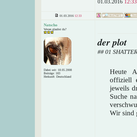
01.03.2016
12:33
01.03.2016
12:33
Natscho
Woran glaubst du?
der plot
## 01 SHATTE
Heute A
Dabei seit: 18.05.2008
Beiträge: 183
Herkunft: Deutschland
offiziel
jeweils d
Suche na
verschwu
Wir sind 