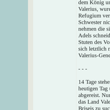
dem König un
Valerius, wur
Refugium verw
Schwester nich
nehmen die sie
Adels schnei
Stuten des Vo
sich letztlich
Valerius-Gene
- - -
14 Tage steh
heutigen Tag 
abgereist. Nu
das Land Vale
Briseis zu su