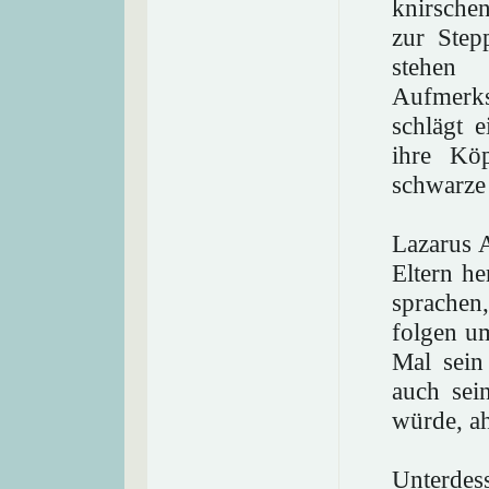
knirschen
zur Step
stehen
Aufmerks
schlägt e
ihre Köp
schwarze
Lazarus 
Eltern he
sprachen
folgen um
Mal sein
auch sei
würde, ah
Unterdes