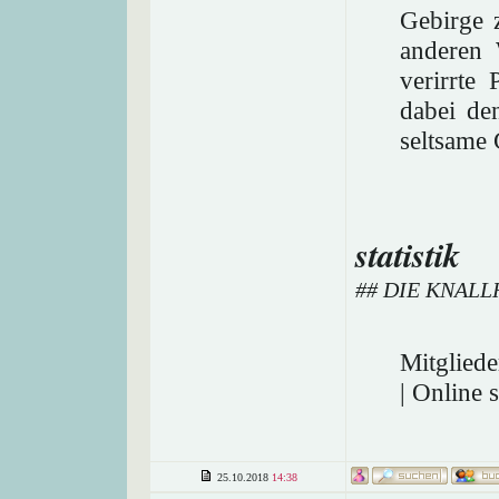
Gebirge 
anderen 
verirrte
dabei de
seltsame 
statistik
## DIE KNAL
Mitgliede
| Online 
25.10.2018
14:38