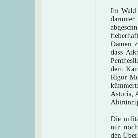
Im Wald 
darunte
abgesch
fieberha
Damen zu
dass Aik
Penthesi
dem Kamp
Rigor Mo
kümmerte
Astoria, 
Abtrünni
Die milit
nur noch
den Über