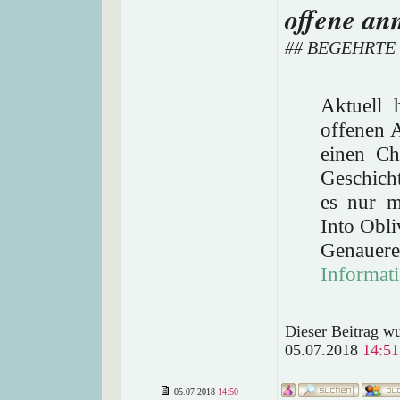
offene an
## BEGEHRTE
Aktuell 
offenen 
einen Ch
Geschicht
es nur m
Into Obl
Genauere
Informat
Dieser Beitrag wu
05.07.2018
14:51
05.07.2018
14:50