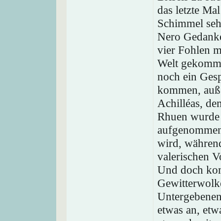
das letzte Ma
Schimmel seh
Nero Gedanke
vier Fohlen m
Welt gekomme
noch ein Gesp
kommen, auße
Achilléas, de
Rhuen wurde 
aufgenommen,
wird, während
valerischen Vo
Und doch kom
Gewitterwolk
Untergebenen 
etwas an, etw