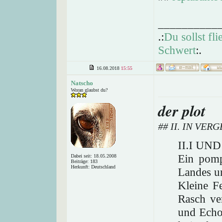
__________
.:
Du sollst fl
Schwert
:.
16.08.2018
15:55
Natscho
Woran glaubst du?
der plot
## II. IN VE
II.I UN
Ein pomp
Dabei seit: 18.05.2008
Beiträge: 183
Herkunft: Deutschland
Landes un
Kleine Fe
Rasch ver
und Echo