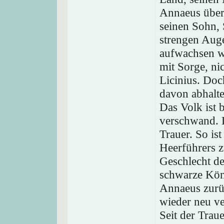
Annaeus über
seinen Sohn, 
strengen Aug
aufwachsen w
mit Sorge, ni
Licinius. Doc
davon abhalte
Das Volk ist 
verschwand. D
Trauer. So is
Heerführers z
Geschlecht de
schwarze Köni
Annaeus zurüc
wieder neu v
Seit der Trau