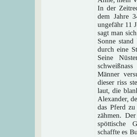
In der Zeitr
dem Jahre 3
ungefähr 11 J
sagt man sich
Sonne stand
durch eine S
Seine Nüste
schweißnass
Männer vers
dieser riss s
laut, die bl
Alexander, de
das Pferd zu 
zähmen. Der 
spöttische 
schaffte es B