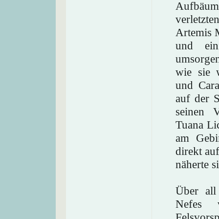
Aufbäum
verletzte
Artemis 
und ein
umsorgen
wie sie 
und Cara
auf der 
seinen V
Tuana Li
am Gebir
direkt a
näherte s
Über all
Nefes 
Felsvors