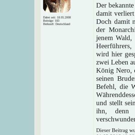
Der bekannte
damit verlier
Dabei seit: 18.05.2008
Doch damit n
Beiträge: 183
Herkunft: Deutschland
der Monarchi
jenem Wald, 
Heerführers,
wird hier ges
zwei Leben a
König Nero, d
seinen Brud
Befehl, die 
Währenddesse
und stellt se
ihn, denn
verschwunde
Dieser Beitrag wu