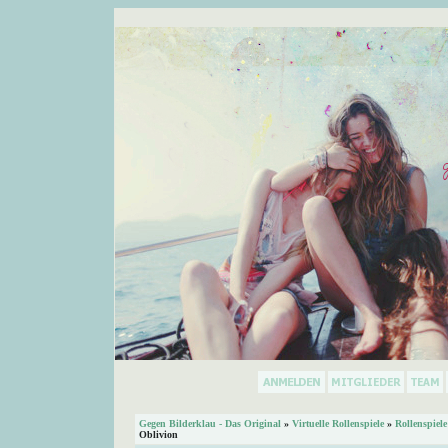
Gegen Bilderklau - Das Original
»
Virtuelle Rollenspiele
»
Rollenspiele
Oblivion