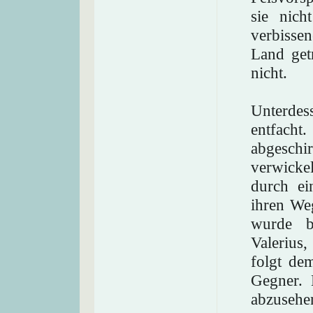
sie nich
verbiss
Land get
nicht.
Unterde
entfacht
abgesch
verwicke
durch ei
ihren We
wurde b
Valerius
folgt de
Gegner. 
abzusehe