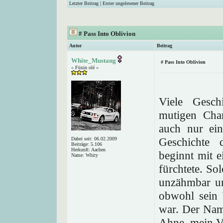
Letzter Beitrag
|
Erster ungelesener Beitrag
# Pass Into Oblivion
Autor
Beitrag
White_Mustang
# Pass Into Oblivion
» Füxin olé «
Viele Gesch
mutigen Char
auch nur ein
Geschichte 
Dabei seit: 06.02.2009
Beiträge: 5.106
Herkunft: Aachen
beginnt mit e
Name: Whity
fürchtete. So
unzähmbar un
obwohl sein 
war. Der Nam
Ahne, mein V