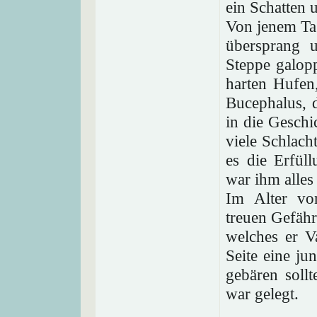
ein Schatten 
Von jenem Tag
übersprang 
Steppe galop
harten Hufen
Bucephalus, d
in die Geschi
viele Schlach
es die Erfül
war ihm alles 
Im Alter vo
treuen Gefähr
welches er V
Seite eine ju
gebären soll
war gelegt.