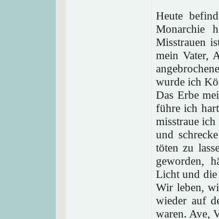
Heute befin
Monarchie h
Misstrauen i
mein Vater, 
angebrochene
wurde ich Kön
Das Erbe mein
führe ich har
misstraue ich
und schrecke
töten zu lass
geworden, h
Licht und die
Wir leben, wi
wieder auf 
waren. Ave, V