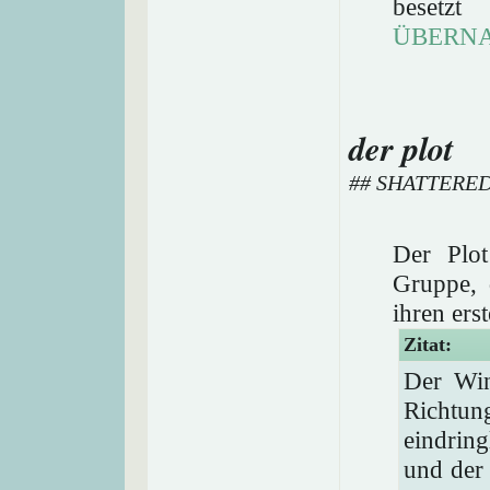
beset
ÜBERN
der plot
## SHATTERE
Der Plo
Gruppe, 
ihren ers
Zitat:
Der Win
Richtung
eindring
und der