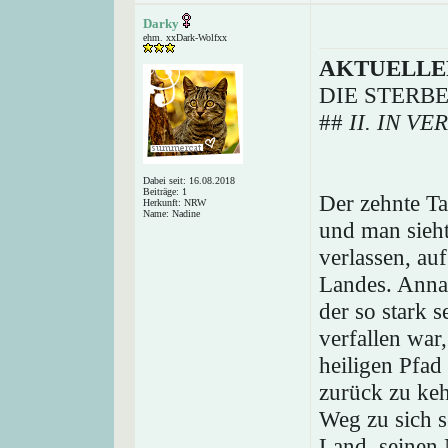
Darky
ehm. xxDark-Wolfxx
AKTUELLE
DIE STERB
##
II. IN V
Dabei seit: 16.08.2018
Beiträge: 1
Der zehnte Ta
Herkunft: NRW
Name: Nadine
und man sieh
verlassen, au
Landes. Annae
der so stark s
verfallen war
heiligen Pfad
zurück zu keh
Weg zu sich s
Land, seinen 