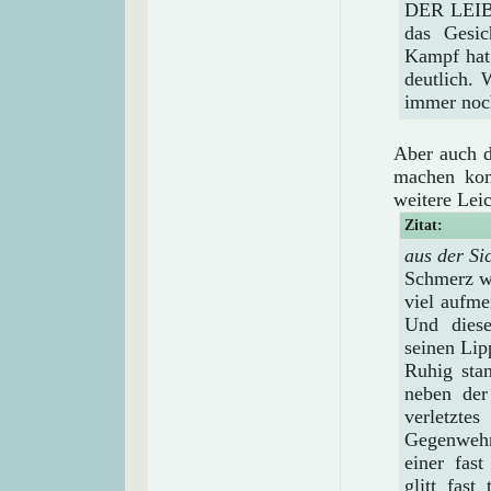
DER LEIBHE
das Gesic
Kampf hat 
deutlich.
immer noch
Aber auch d
machen kom
weitere Lei
Zitat:
aus der Si
Schmerz wa
viel aufme
Und diese
seinen Lip
Ruhig stan
neben der
verletzt
Gegenwehr
einer fast
glitt fas