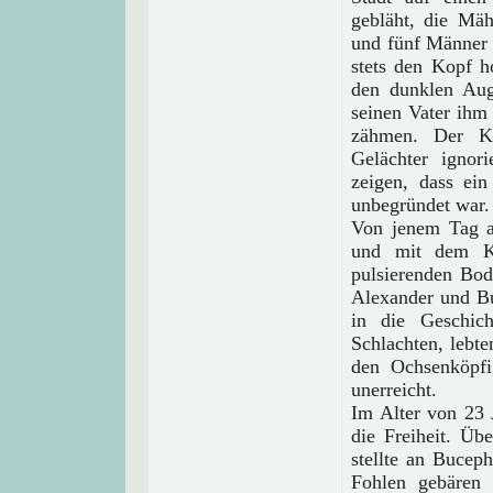
gebläht, die Mä
und fünf Männer 
stets den Kopf h
den dunklen Aug
seinen Vater ihm 
zähmen. Der Kö
Gelächter ignor
zeigen, dass ei
unbegründet war.
Von jenem Tag a
und mit dem Kö
pulsierenden Bod
Alexander und Bu
in die Geschic
Schlachten, lebte
den Ochsenköpfi
unerreicht.
Im Alter von 23 
die Freiheit. Üb
stellte an Bucep
Fohlen gebären 