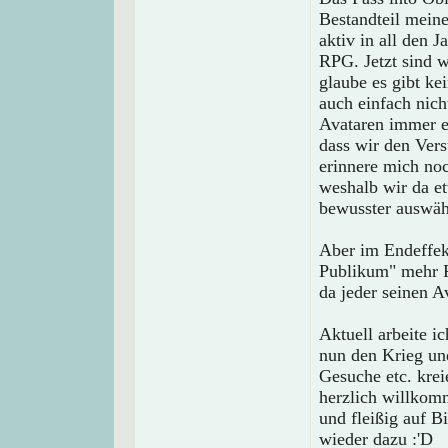
Bestandteil mein
aktiv in all den 
RPG. Jetzt sind w
glaube es gibt k
auch einfach nic
Avataren immer e
dass wir den Vers
erinnere mich no
weshalb wir da et
bewusster auswä
Aber im Endeffek
Publikum" mehr F
da jeder seinen A
Aktuell arbeite i
nun den Krieg und
Gesuche etc. kreie
herzlich willkom
und fleißig auf B
wieder dazu :'D