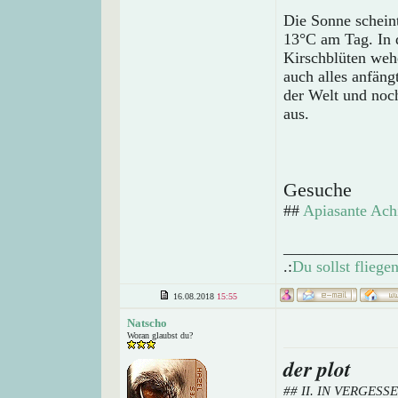
Die Sonne schein
13°C am Tag. In d
Kirschblüten weh
auch alles anfäng
der Welt und noch
aus.
Gesuche
##
Apiasante Achi
______________
.:
Du sollst flieg
16.08.2018
15:55
Natscho
Woran glaubst du?
der plot
## II. IN VERGES