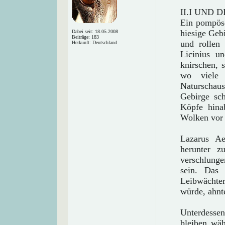
II.I UND 
Ein pompös
hiesige Gebi
Dabei seit: 18.05.2008
Beiträge: 183
und rollen 
Herkunft: Deutschland
Licinius u
knirschen, 
wo viele 
Naturschau
Gebirge sch
Köpfe hina
Wolken vor 
Lazarus Ae
herunter z
verschlunge
sein. Das
Leibwächter
würde, ahnte
Unterdesse
bleiben wä