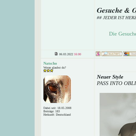
Gesuche & 
## JEDER IST HE
Die Gesuch
06.03.2022
16:00
Natscho
Woran glaubst du?
Neuer Style
PASS INTO OBLI
Dabei seit: 18.05.2008
Beiträge: 183
Herkunft: Deutschland