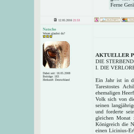
Ferne Ger
12.05.2016
21:53
Natscho
Woran glaubst du?
AKTUELLER 
DIE STERBEND
I. DIE VERLO
Dabei seit: 18.05.2008
Beiträge: 183
Ein Jahr ist in
Herkunft: Deutschland
Tarestostes Ach
ehemaligen Heerfü
Volk sich von di
seinen langjähr
und forderte se
gleichen Monat 
Königreich die N
einen Licinius-E