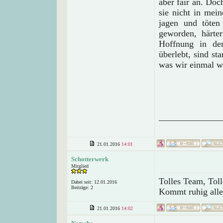
aber fair an. Doc
sie nicht in mei
jagen und töten 
geworden, härte
Hoffnung in de
überlebt, sind s
was wir einmal wa
______________
21.01.2016
14:01
Schotterwerk
Mitglied
Tolles Team, Toll
Dabei seit: 12.01.2016
Beiträge: 2
Kommt ruhig all
21.01.2016
14:02