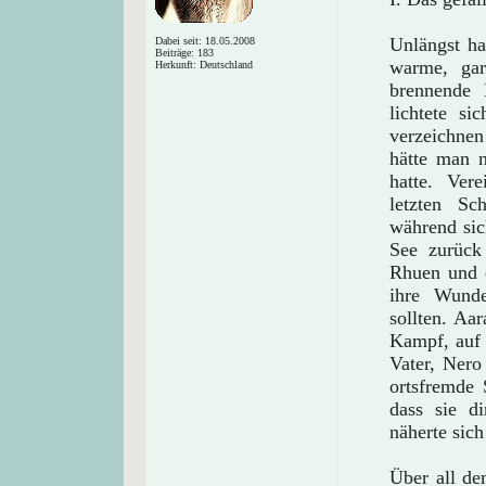
Unlängst ha
Dabei seit: 18.05.2008
Beiträge: 183
warme, gar
Herkunft: Deutschland
brennende 
lichtete si
verzeichnen
hätte man 
hatte. Ver
letzten Sc
während sic
See zurück
Rhuen und e
ihre Wunde
sollten. Aa
Kampf, auf 
Vater, Nero
ortsfremde 
dass sie d
näherte sich
Über all de