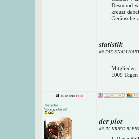
Desmond wol
kreuzt dabe
Geräusche z
statistik
## DIE KNALLHAR
Mitglieder: 
1009 Tagen
25.10.2018
14:38
Natscho
Woran glaubst du?
der plot
## IV. KRIEG BLE
I. Das gefa