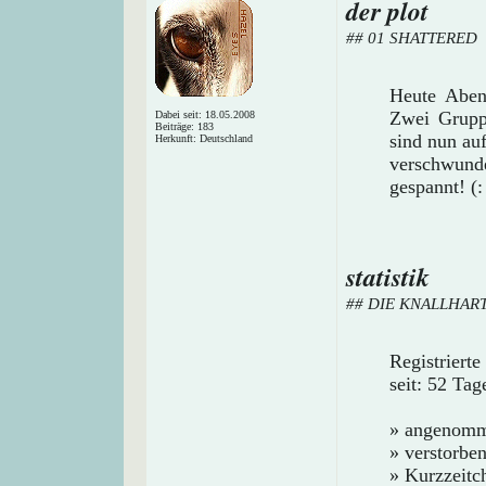
der plot
## 01 SHATTERED
Heute Abend
Zwei Gruppe
Dabei seit: 18.05.2008
Beiträge: 183
sind nun au
Herkunft: Deutschland
verschwund
gespannt! (:
statistik
## DIE KNALLHAR
Registriert
seit: 52 Tag
» angenomm
» verstorbe
» Kurzzeitch