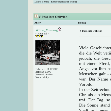
Letzter Beitrag
|
Erster ungelesener Beitrag
# Pass Into Oblivion
Autor
Beitrag
White_Mustang
# Pass Into Oblivion
» Füxin olé «
Viele Geschichte
die die Welt ver
jedoch, die Gesc
mit einem Pferd,
Angst vor ihm ha
Dabei seit: 06.02.2009
Beiträge: 5.106
Menschen galt - 
Herkunft: Aachen
Name: Whity
war. Der Name d
Vorbild.
In der Zeitrechn
Chr. als ein Men
traf. Der Tag, s
Die Sonne stand
Stadt auf einen