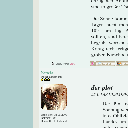
ertrug den Anbli
sind in großer T
Die Sonne kommt 
Tagen nicht meh
10°C am Tag. A
sollten, sind be
begrüßt worden; 
König rechtfertig
großen Kirschbäum
28.02.2018
20:53
Natscho
Woran glaubst du?
der plot
## I. DIE VERLOR
Der Plot n
Sonntag wer
into Obliv
Dabei seit: 18.05.2008
Beiträge: 183
Landes um d
Herkunft: Deutschland
bald scho