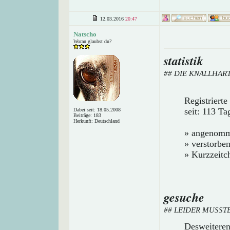
12.03.2016
20:47
Natscho
Woran glaubst du?
statistik
## DIE KNALLHAR
Registriert
seit: 113 Ta
Dabei seit: 18.05.2008
Beiträge: 183
Herkunft: Deutschland
» angenomm
» verstorbe
» Kurzzeitch
gesuche
## LEIDER MUSST
Desweitere