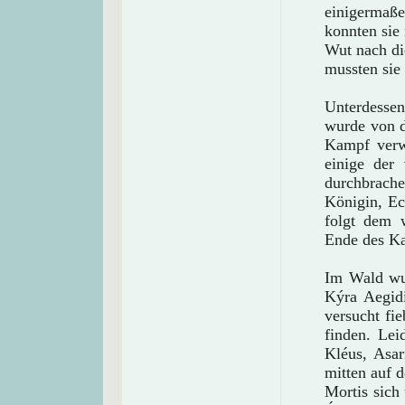
einigermaße
konnten sie 
Wut nach di
mussten sie 
Unterdesse
wurde von d
Kampf verwi
einige der
durchbrach
Königin, Ec
folgt dem 
Ende des Ka
Im Wald wur
Kýra Aegid
versucht fi
finden. Le
Kléus, Asar
mitten auf 
Mortis sich