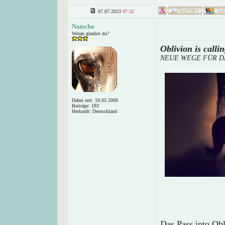
07.07.2023
07:32
Natscho
Woran glaubst du?
Oblivion is callin
NEUE WEGE FÜR DA
Dabei seit: 18.05.2008
Beiträge: 183
Herkunft: Deutschland
Das Pass into Obli