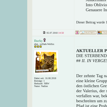
Into Oblivi
Genauere Inf
Dieser Beitrag wurde 
05.07.2018
14:50
Darky
ehm. xxDark-Wolfxx
AKTUELLER 
DIE STERBEND
##
II. IN VERG
Der zehnte Tag na
Dabei seit: 16.08.2018
eine kleine Grup
Beiträge: 1
Herkunft: NRW
den östlichen Gr
Name: Nadine
der Valerius, der 
verfallen war, be
beschreiten um zu
Pfad ist eine Pro