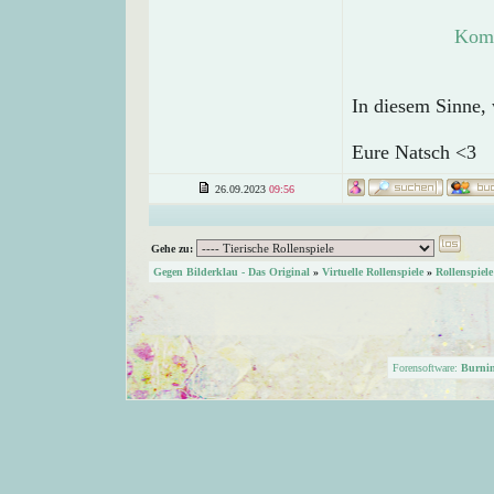
Komm
In diesem Sinne, 
Eure Natsch <3
26.09.2023
09:56
Gehe zu:
Gegen Bilderklau - Das Original
»
Virtuelle Rollenspiele
»
Rollenspiele
Forensoftware:
Burni