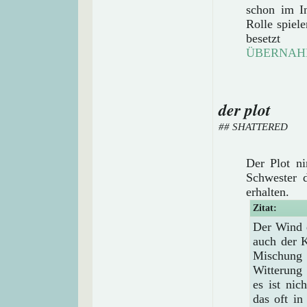
schon im In
Rolle spiel
beset
ÜBERNAH
der plot
## SHATTERED
Der Plot n
Schwester d
erhalten.
Zitat:
Der Wind d
auch der K
Mischung 
Witterung 
es ist nic
das oft in