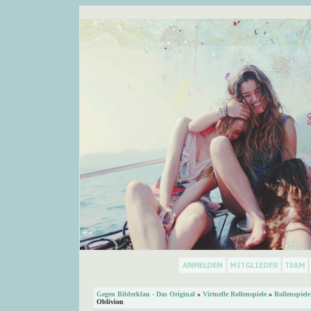
Gegen Bilderklau - Das Original
»
Virtuelle Rollenspiele
»
Rollenspiele
Oblivion