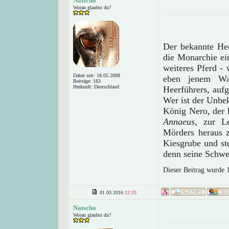
Natscho
Woran glaubst du?
Der bekannte He
die Monarchie ei
weiteres Pferd - 
Dabei seit: 18.05.2008
eben jenem Wal
Beiträge: 183
Herkunft: Deutschland
Heerführers, aufg
Wer ist der Unbe
König Nero, der 
Annaeus
, zur L
Mörders heraus z
Kiesgrube und ste
denn seine Schwe
Dieser Beitrag wurde 
01.03.2016
12:33
Natscho
Woran glaubst du?