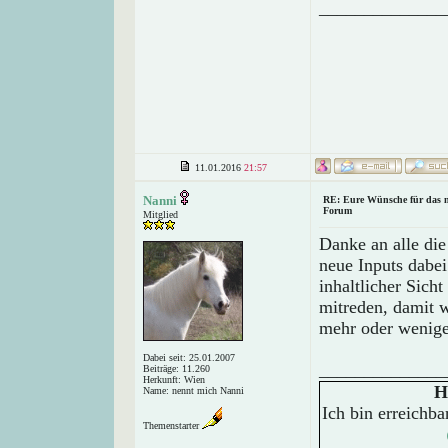
______________
11.01.2016
21:57
Nanni
RE: Eure Wünsche für das 
Forum
Mitglied
Danke an alle die
neue Inputs dabei
inhaltlicher Sich
mitreden, damit 
mehr oder wenig
Dabei seit: 25.01.2007
______________
Beiträge: 11.260
Herkunft: Wien
H
Name: nennt mich Nanni
Ich bin erreichb
Themenstarter