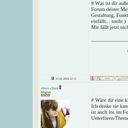
# Was ist dir auß
Forum deiner Mei
Gestaltung, Funk
einfällt... smile )
Mir fällt jetzt nic
______________
11.01.2016
16:12
shiro-chan
Mitglied
# Wäre dir eine k
Ich denke sie ka
ist auch los im F
Unterforen/Theme