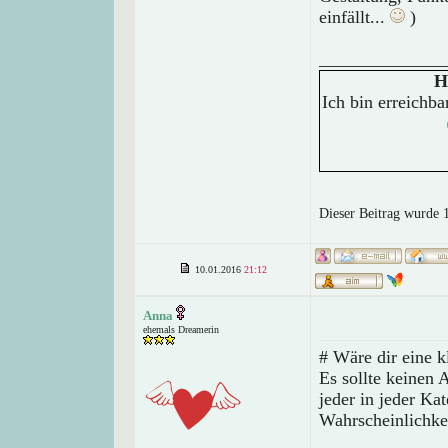
einfällt...
)
______________
H
Ich bin erreichb
Dieser Beitrag wurde 
10.01.2016
21:12
Anna
ehemals Dreamerin
# Wäre dir eine k
Es sollte keinen
jeder in jeder Ka
Wahrscheinlichkeit