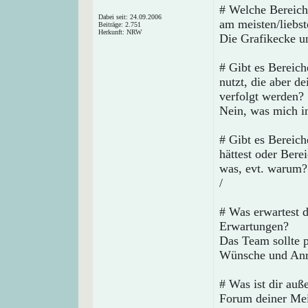
# Welche Bereich
Dabei seit: 24.09.2006
am meisten/liebs
Beiträge: 2.751
Herkunft: NRW
Die Grafikecke u
# Gibt es Bereich
nutzt, die aber d
verfolgt werden?
Nein, was mich in
# Gibt es Bereic
hättest oder Bere
was, evt. warum?
/
# Was erwartest 
Erwartungen?
Das Team sollte p
Wünsche und Anre
# Was ist dir auß
Forum deiner Mei