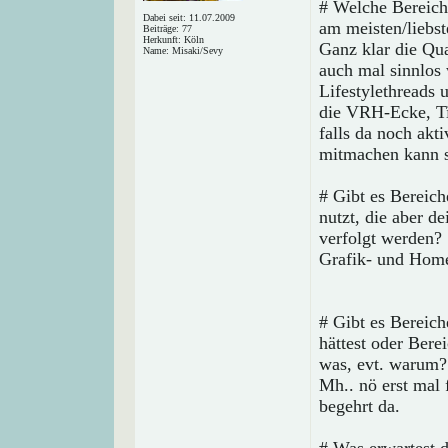
# Welche Bereich
Dabei seit: 11.07.2009
am meisten/liebs
Beiträge: 77
Herkunft: Köln
Ganz klar die Qua
Name: Misaki/Sevy
auch mal sinnlos
Lifestylethreads 
die VRH-Ecke, Ti
falls da noch akt
mitmachen kann 
# Gibt es Bereich
nutzt, die aber d
verfolgt werden?
Grafik- und Home
# Gibt es Bereic
hättest oder Bere
was, evt. warum?
Mh.. nö erst mal f
begehrt da.