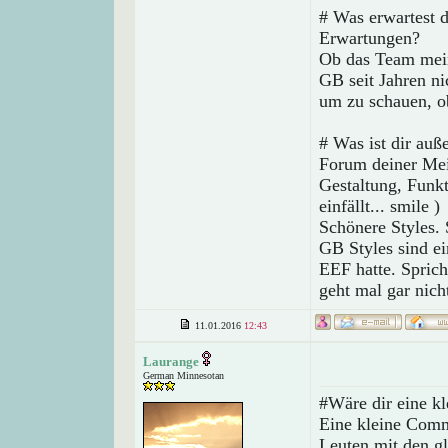
# Was erwartest 
Erwartungen?
Ob das Team meine
GB seit Jahren ni
um zu schauen, ob
# Was ist dir auß
Forum deiner Mei
Gestaltung, Funk
einfällt... smile )
Schönere Styles. 
GB Styles sind ei
EEF hatte. Spric
geht mal gar nich
11.01.2016
12:43
Laurange
German Minnesotan
#Wäre dir eine kl
Eine kleine Comm
Leuten mit den g