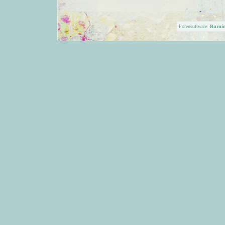
Forensoftware:
Burni