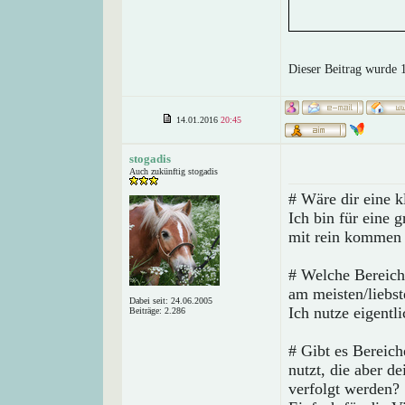
Dieser Beitrag wurde 
14.01.2016
20:45
stogadis
Auch zukünftig stogadis
# Wäre dir eine k
Ich bin für eine
mit rein komme
# Welche Bereich
am meisten/liebs
Dabei seit: 24.06.2005
Ich nutze eigentl
Beiträge: 2.286
# Gibt es Bereich
nutzt, die aber d
verfolgt werden?