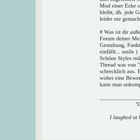
Mod einer Ecke so
bleibt, dh. jede 
leider nie gemach
# Was ist dir auß
Forum deiner Mei
Gestaltung, Funk
einfällt... smile )
Schöne Styles müs
Thread was von "B
schrecklich aus. 
wobei eine Bewer
kann man unkompl
______________
Y
I laughed at 