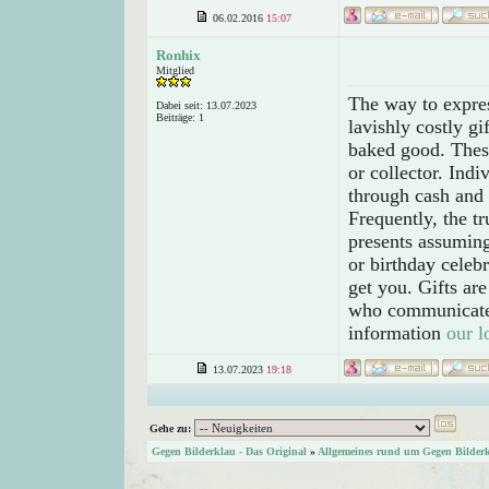
06.02.2016
15:07
Ronhix
Mitglied
The way to expres
Dabei seit: 13.07.2023
Beiträge: 1
lavishly costly gi
baked good. These 
or collector. Ind
through cash and 
Frequently, the t
presents assuming
or birthday celeb
get you. Gifts are
who communicate i
information
our l
13.07.2023
19:18
Gehe zu:
Gegen Bilderklau - Das Original
»
Allgemeines rund um Gegen Bilder