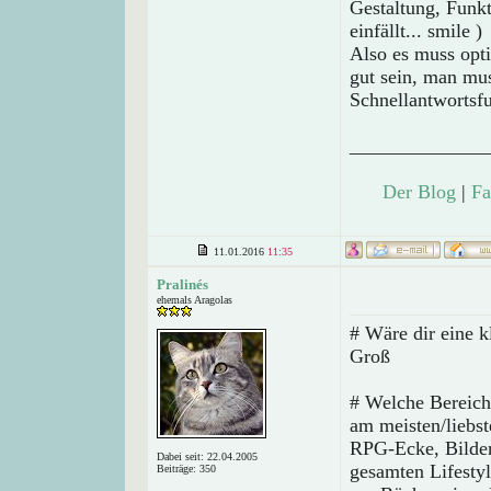
Gestaltung, Funk
einfällt... smile )
Also es muss opti
gut sein, man mu
Schnellantwortsf
______________
Der Blog
|
Fa
11.01.2016
11:35
Pralinés
ehemals Aragolas
# Wäre dir eine k
Groß
# Welche Bereich
am meisten/liebs
RPG-Ecke, Bilder
Dabei seit: 22.04.2005
gesamten Lifestyl
Beiträge: 350