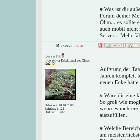
# Was ist dir auß
Forum deiner Mei
Öhm... es sollte 
auch mobil nicht 
Server... Mehr fäl
17.01.2016
22:31
TerraTX
hyperaktiver Kekskrümel des Chaos
Aufgrung der Tats
Jahren komplett to
neuen Ecke hätte 
# Wäre dir eine k
So groß wie mögli
Dabei seit: 04.04.2006
wenn es mehrere 
Beiträge: 1.128
Herkunft: Berlin
auszufüllen.
# Welche Bereich
am meisten/liebs