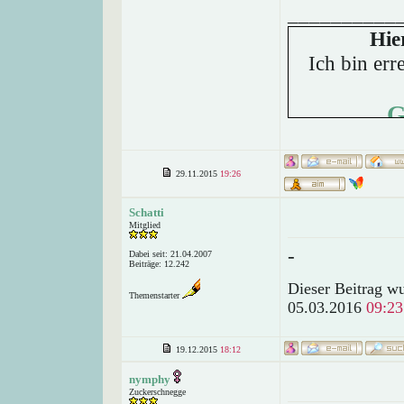
__________
Hie
Ich bin err
G
29.11.2015
19:26
Schatti
Mitglied
-
Dabei seit: 21.04.2007
Beiträge: 12.242
Dieser Beitrag wu
Themenstarter
05.03.2016
09:23
19.12.2015
18:12
nymphy
Zuckerschnegge