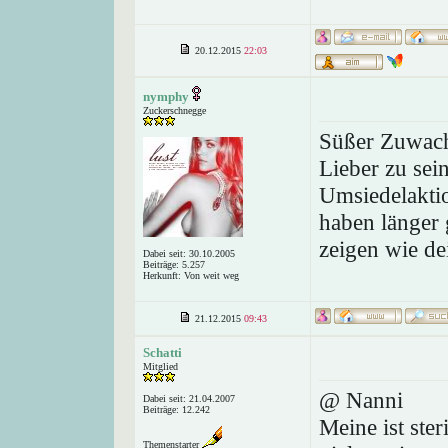
20.12.2015
22:03
nymphy
Zuckerschnegge
Süßer Zuwac
Lieber zu sei
Umsiedelaktio
haben länger 
zeigen wie de
Dabei seit: 30.10.2005
Beiträge: 5.257
Herkunft: Von weit weg
21.12.2015
09:43
Schatti
Mitglied
@ Nanni
Dabei seit: 21.04.2007
Beiträge: 12.242
Meine ist steri
Themenstarter