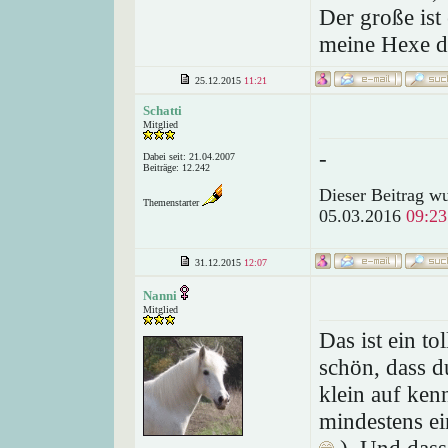
Der große ist
meine Hexe 
25.12.2015
11:21
Schatti
Mitglied
-
Dabei seit: 21.04.2007
Beiträge: 12.242
Dieser Beitrag wu
Themenstarter
05.03.2016
09:23
31.12.2015
12:07
Nanni
Mitglied
Das ist ein to
schön, dass d
klein auf ken
mindestens ein