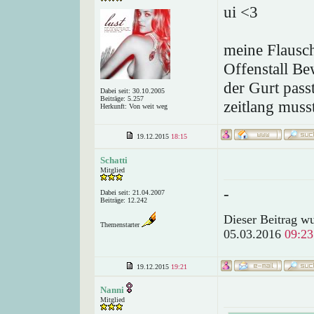
ui <3
meine Flausch
Offenstall Be
der Gurt pass
Dabei seit: 30.10.2005
Beiträge: 5.257
zeitlang muss
Herkunft: Von weit weg
19.12.2015
18:15
Schatti
Mitglied
-
Dabei seit: 21.04.2007
Beiträge: 12.242
Dieser Beitrag wu
Themenstarter
05.03.2016
09:23
19.12.2015
19:21
Nanni
Mitglied