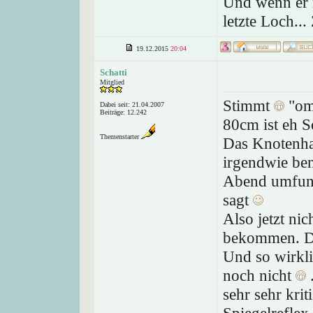
Und wenn er ri
letzte Loch...
19.12.2015
20:04
Schatti
Mitglied
Stimmt
"omg
Dabei seit: 21.04.2007
Beiträge: 12.242
80cm ist eh 
Themenstarter
Das Knotenhal
irgendwie ben
Abend umfunk
sagt
Also jetzt ni
bekommen. Di
Und so wirkli
noch nicht
sehr sehr kri