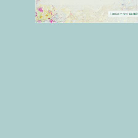
Forensoftware:
Burni