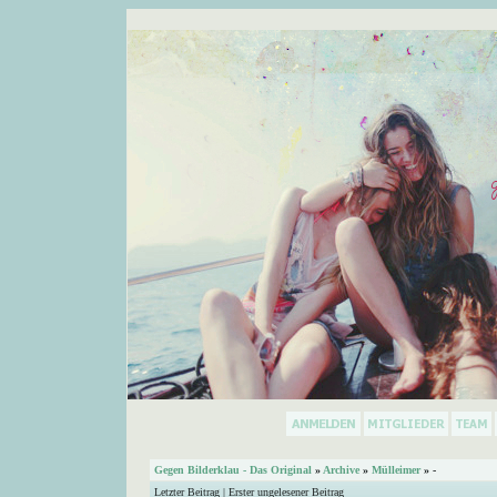
Gegen Bilderklau - Das Original
»
Archive
»
Mülleimer
»
-
Letzter Beitrag
|
Erster ungelesener Beitrag