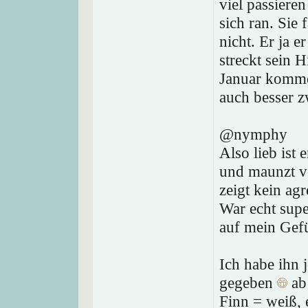
viel passiere
sich ran. Sie
nicht. Er ja 
streckt sein 
Januar komme
auch besser 
@nymphy
Also lieb ist 
und maunzt vo
zeigt kein ag
War echt sup
auf mein Gefü
Ich habe ihn 
gegeben
ab 
Finn = weiß, 