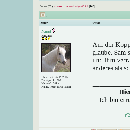
[62]
Seiten (62):
« erste
...
« vorherige
60
61
-
Autor
Beitrag
Nanni
Mitglied
Auf der Kopp
glaube, Sam s
und ihm verr
anderes als s
Dabei seit: 25.01.2007
Beiträge: 11.260
__________
Herkunft: Wien
Name: nennt mich Nanni
Hie
Ich bin err
G