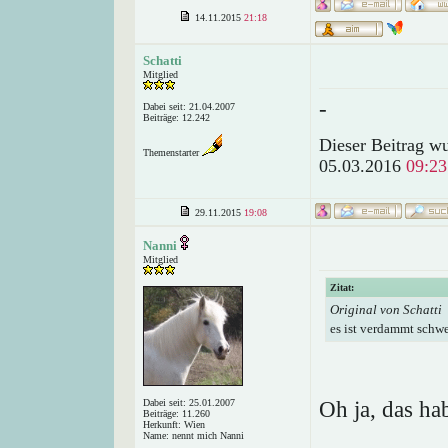
14.11.2015
21:18
Schatti
Mitglied
-
Dabei seit: 21.04.2007
Beiträge: 12.242
Dieser Beitrag wu
Themenstarter
05.03.2016
09:23
29.11.2015
19:08
Nanni
Mitglied
Zitat:
Original von Schatti
es ist verdammt schwe
Oh ja, das ha
Dabei seit: 25.01.2007
Beiträge: 11.260
Herkunft: Wien
Name: nennt mich Nanni