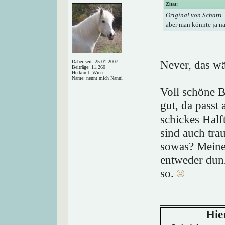
Zitat:
Original von Schatti
aber man könnte ja na
Never, das wä
Dabei seit: 25.01.2007
Beiträge: 11.260
Herkunft: Wien
Name: nennt mich Nanni
Voll schöne Bi
gut, da passt
schickes Half
sind auch tra
sowas? Meine 
entweder dun
so.
__________
Hie