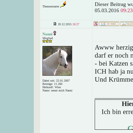
Dieser Beitrag wu
Themenstarter
05.03.2016
09:23
20.12.2015
18:27
Nanni
Mitglied
Awww herzig! 
darf er noch 
- bei Katzen s
ICH hab ja n
Und Krümmel!
Dabei seit: 25.01.2007
Beiträge: 11.260
Herkunft: Wien
Name: nennt mich Nanni
__________
Hie
Ich bin err
G