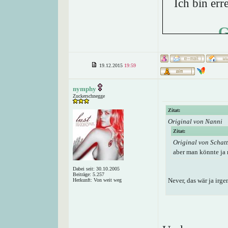
Ich bin err
G
19.12.2015
19:59
nymphy
Zuckerschnegge
Zitat:
Original von Nanni
Zitat:
Original von Schatt
aber man könnte ja 
Dabei seit: 30.10.2005
Beiträge: 5.257
Never, das wär ja irg
Herkunft: Von weit weg