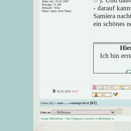
). Und dass
Dabei seit: 25.01.2007
Beiträge: 11.260
- darauf kann
Herkunft: Wien
Name: nennt mich Nanni
Samiera nacht
ein schönes 
__________
Hie
Ich bin err
G
02.01.2016
13:27
[62]
Seiten (62):
« erste
...
« vorherige
60
61
Gehe zu:
Gegen Bilderklau - Das Original
»
Archive
»
Mülleimer
»
-