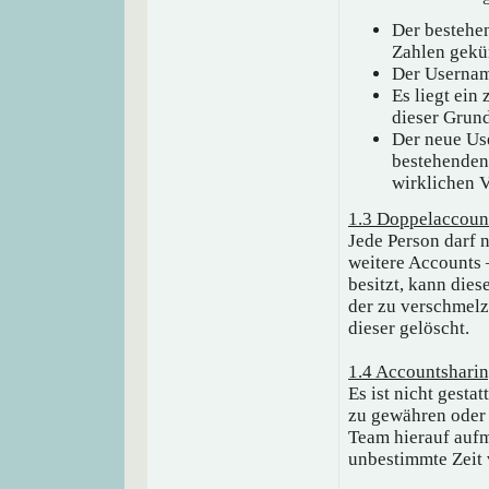
Der bestehe
Zahlen gekür
Der Usernam
Es liegt ein
dieser Grun
Der neue Use
bestehenden
wirklichen 
1.3 Doppelaccoun
Jede Person darf 
weitere Accounts 
besitzt, kann die
der zu verschmelz
dieser gelöscht.
1.4 Accountshari
Es ist nicht gest
zu gewähren oder 
Team hierauf aufm
unbestimmte Zeit