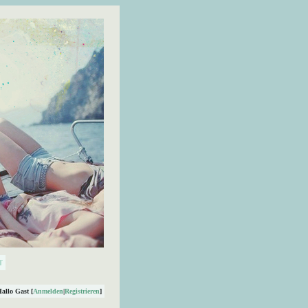
Hallo Gast [
Anmelden
|
Registrieren
]