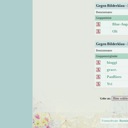
Gegen Bilderklau -
Benutzername
Gruppenleiter
Blue-Ang
Oli
Gegen Bilderklau -
Benutzername
Gruppenmitglieder
biaggi
grace.
PanRises
Yvi
Gehe zu:
Forensoftware:
Burni