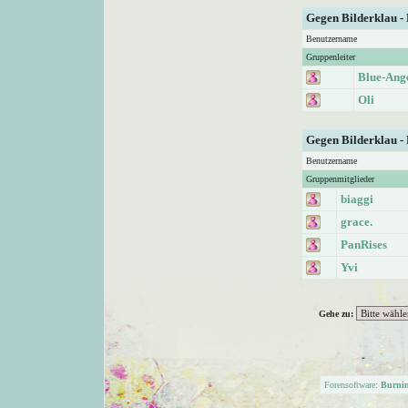
Gegen Bilderklau -
Benutzername
Gruppenleiter
Blue-Ang
Oli
Gegen Bilderklau -
Benutzername
Gruppenmitglieder
biaggi
grace.
PanRises
Yvi
Gehe zu:
Forensoftware:
Burni