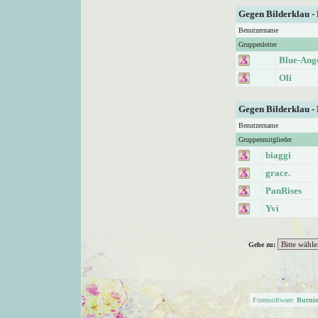
Gegen Bilderklau -
Benutzername
Gruppenleiter
Blue-Ang
Oli
Gegen Bilderklau -
Benutzername
Gruppenmitglieder
biaggi
grace.
PanRises
Yvi
Gehe zu:
Forensoftware:
Burni