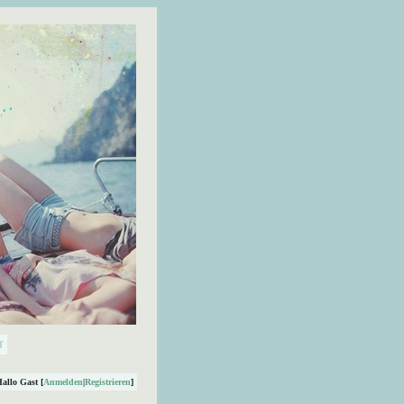
Hallo Gast [
Anmelden
|
Registrieren
]