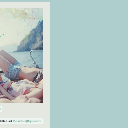
Hallo Gast [
Anmelden
|
Registrieren
]