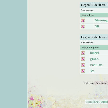
Gegen Bilderklau -
Benutzername
Gruppenleiter
Blue-Ang
Oli
Gegen Bilderklau -
Benutzername
Gruppenmitglieder
biaggi
grace.
PanRises
Yvi
Gehe zu:
Forensoftware:
Burni