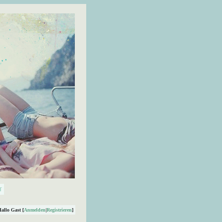
Hallo Gast [
Anmelden
|
Registrieren
]