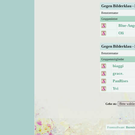
Gegen Bilderklau -
Benutzername
Gruppenleiter
Blue-Ang
Oli
Gegen Bilderklau -
Benutzername
Gruppenmitglieder
biaggi
grace.
PanRises
Yvi
Gehe zu:
Forensoftware:
Burni