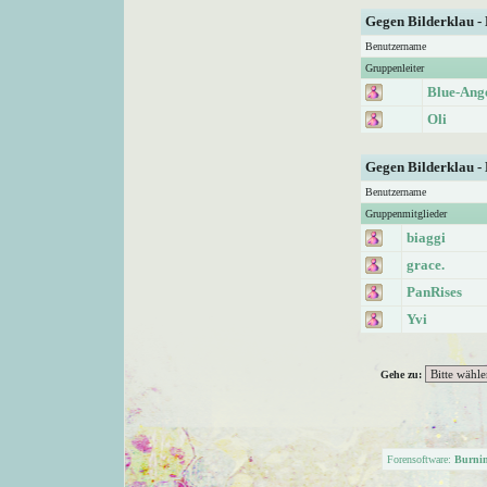
Gegen Bilderklau -
Benutzername
Gruppenleiter
Blue-Ang
Oli
Gegen Bilderklau -
Benutzername
Gruppenmitglieder
biaggi
grace.
PanRises
Yvi
Gehe zu:
Forensoftware:
Burni