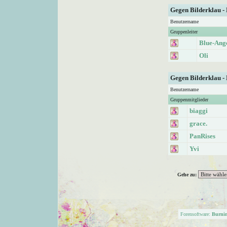
Gegen Bilderklau -
Benutzername
Gruppenleiter
Blue-Ang
Oli
Gegen Bilderklau -
Benutzername
Gruppenmitglieder
biaggi
grace.
PanRises
Yvi
Gehe zu:
Forensoftware:
Burni