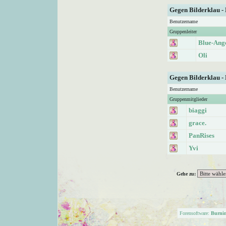
Gegen Bilderklau -
Benutzername
Gruppenleiter
Blue-Ang
Oli
Gegen Bilderklau -
Benutzername
Gruppenmitglieder
biaggi
grace.
PanRises
Yvi
Gehe zu:
Forensoftware:
Burni