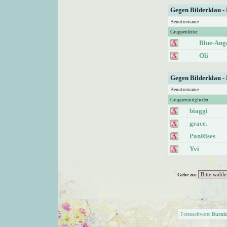
Gegen Bilderklau -
Benutzername
Gruppenleiter
Blue-Ang
Oli
Gegen Bilderklau -
Benutzername
Gruppenmitglieder
biaggi
grace.
PanRises
Yvi
Gehe zu:
Forensoftware:
Burni