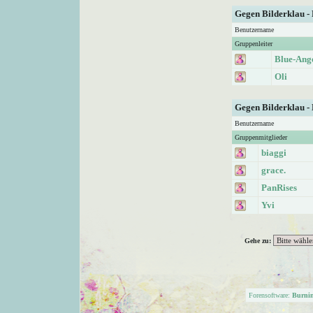
Gegen Bilderklau -
Benutzername
Gruppenleiter
Blue-Ang
Oli
Gegen Bilderklau -
Benutzername
Gruppenmitglieder
biaggi
grace.
PanRises
Yvi
Gehe zu:
Forensoftware:
Burni