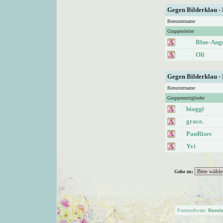
Gegen Bilderklau -
Benutzername
Gruppenleiter
Blue-Ang
Oli
Gegen Bilderklau -
Benutzername
Gruppenmitglieder
biaggi
grace.
PanRises
Yvi
Gehe zu:
Forensoftware:
Burni