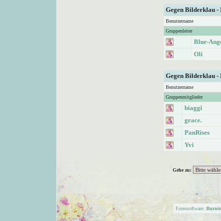
Gegen Bilderklau -
Benutzername
Gruppenleiter
Blue-Ang
Oli
Gegen Bilderklau -
Benutzername
Gruppenmitglieder
biaggi
grace.
PanRises
Yvi
Gehe zu:
Forensoftware:
Burni