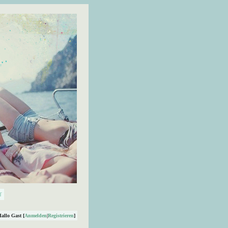
Hallo Gast [
Anmelden
|
Registrieren
]