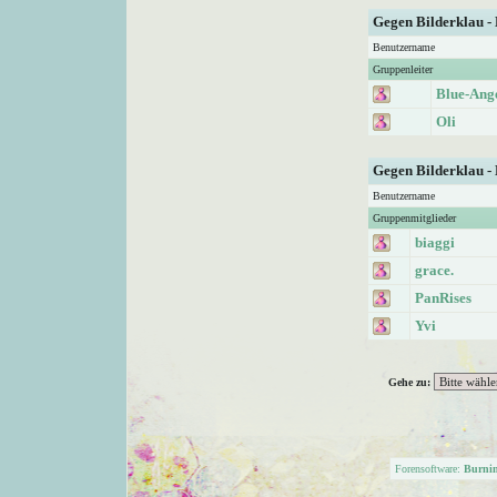
Gegen Bilderklau -
Benutzername
Gruppenleiter
Blue-Ang
Oli
Gegen Bilderklau -
Benutzername
Gruppenmitglieder
biaggi
grace.
PanRises
Yvi
Gehe zu:
Forensoftware:
Burni