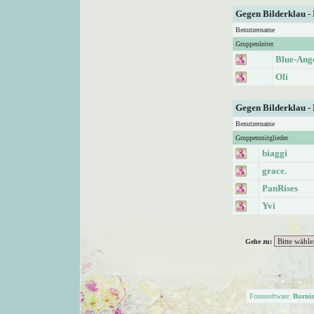
Gegen Bilderklau -
Benutzername
Gruppenleiter
Blue-Ang
Oli
Gegen Bilderklau -
Benutzername
Gruppenmitglieder
biaggi
grace.
PanRises
Yvi
Gehe zu:
Forensoftware:
Burni