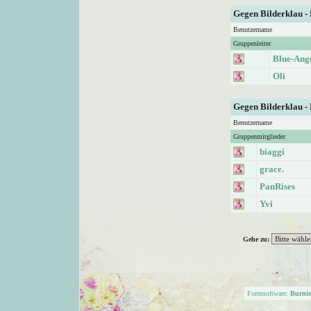
Gegen Bilderklau -
Benutzername
Gruppenleiter
Blue-Ang
Oli
Gegen Bilderklau -
Benutzername
Gruppenmitglieder
biaggi
grace.
PanRises
Yvi
Gehe zu:
Forensoftware:
Burni