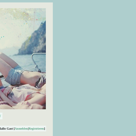
Hallo Gast [
Anmelden
|
Registrieren
]