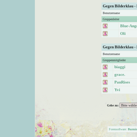
Gegen Bilderklau -
Benutzername
Gruppenleiter
Blue-Ang
Oli
Gegen Bilderklau -
Benutzername
Gruppenmitglieder
biaggi
grace.
PanRises
Yvi
Gehe zu:
Forensoftware:
Burni