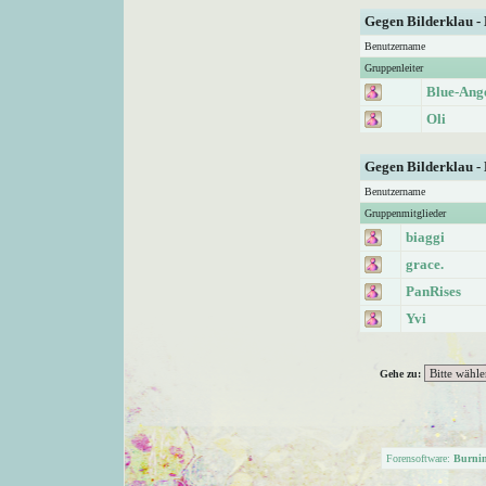
Gegen Bilderklau -
Benutzername
Gruppenleiter
Blue-Ang
Oli
Gegen Bilderklau -
Benutzername
Gruppenmitglieder
biaggi
grace.
PanRises
Yvi
Gehe zu:
Forensoftware:
Burni