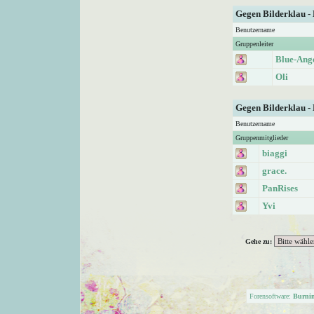
Gegen Bilderklau -
Benutzername
Gruppenleiter
Blue-Ang
Oli
Gegen Bilderklau -
Benutzername
Gruppenmitglieder
biaggi
grace.
PanRises
Yvi
Gehe zu:
Forensoftware:
Burni