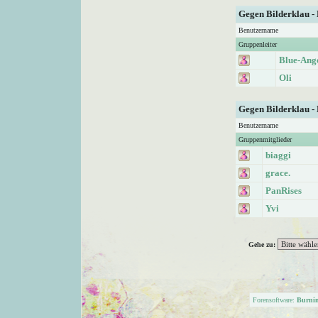
Gegen Bilderklau -
Benutzername
Gruppenleiter
Blue-Ang
Oli
Gegen Bilderklau -
Benutzername
Gruppenmitglieder
biaggi
grace.
PanRises
Yvi
Gehe zu:
Forensoftware:
Burni