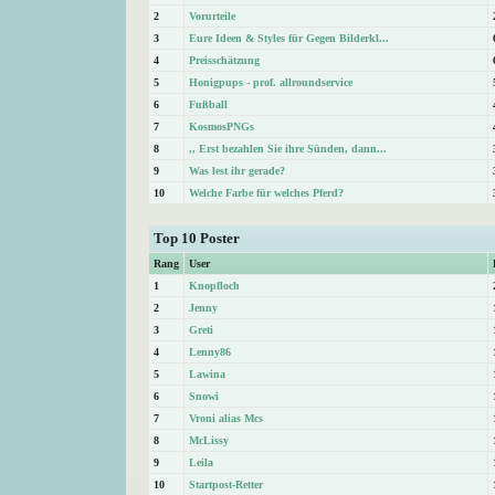
2
Vorurteile
3
Eure Ideen & Styles für Gegen Bilderkl...
4
Preisschätzung
5
Honigpups - prof. allroundservice
6
Fußball
7
KosmosPNGs
8
,, Erst bezahlen Sie ihre Sünden, dann...
9
Was lest ihr gerade?
10
Welche Farbe für welches Pferd?
Top 10 Poster
Rang
User
1
Knopfloch
2
Jenny
3
Greti
4
Lenny86
5
Lawina
6
Snowi
7
Vroni alias Mcs
8
McLissy
9
Leila
10
Startpost-Retter