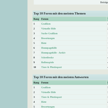
Beiträg
Top 10 Foren mit den meisten Themen
Rang
Forum
1
Grafiken
2
Virtuelle Höfe
3
Suche Grafiken
4
Bewertungen
5
Biete
6
Homepagehilfe
7
Homepagehilfe - Archiv
8
Schreibecke
9
Rollenspiele
10
Tiere & Pferdesport
Top 10 Foren mit den meisten Antworten
Rang
Forum
1
Grafiken
2
Virtuelle Höfe
3
Tiere & Pferdesport
4
Biete
5
Bewertungen