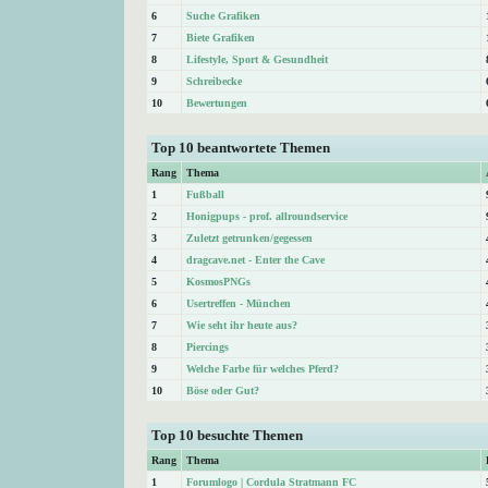
6
Suche Grafiken
7
Biete Grafiken
8
Lifestyle, Sport & Gesundheit
9
Schreibecke
10
Bewertungen
Top 10 beantwortete Themen
Rang
Thema
1
Fußball
2
Honigpups - prof. allroundservice
3
Zuletzt getrunken/gegessen
4
dragcave.net - Enter the Cave
5
KosmosPNGs
6
Usertreffen - München
7
Wie seht ihr heute aus?
8
Piercings
9
Welche Farbe für welches Pferd?
10
Böse oder Gut?
Top 10 besuchte Themen
Rang
Thema
1
Forumlogo | Cordula Stratmann FC