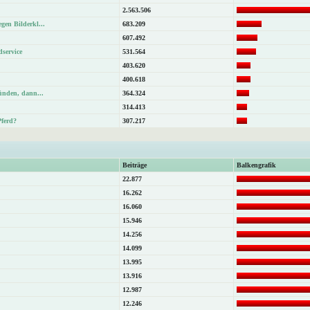
2.563.506
gen Bilderkl...
683.209
607.492
dservice
531.564
403.620
400.618
Sünden, dann...
364.324
314.413
Pferd?
307.217
Beiträge
Balkengrafik
22.877
16.262
16.060
15.946
14.256
14.099
13.995
13.916
12.987
12.246