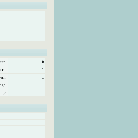
ute:
0
ern:
1
ern:
1
age:
age: