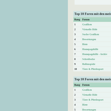
Top 10 Foren mit den me
Rang
Forum
1
Grafiken
2
Virtuelle Höfe
3
Suche Grafiken
4
Bewertungen
5
Biete
6
Homepagehilfe
7
Homepagehilfe - Archiv
8
Schreibecke
9
Rollenspiele
10
Tiere & Pferdesport
Top 10 Foren mit den mei
Rang
Forum
1
Grafiken
2
Virtuelle Höfe
3
Tiere & Pferdesport
4
Biete
5
Bewertungen