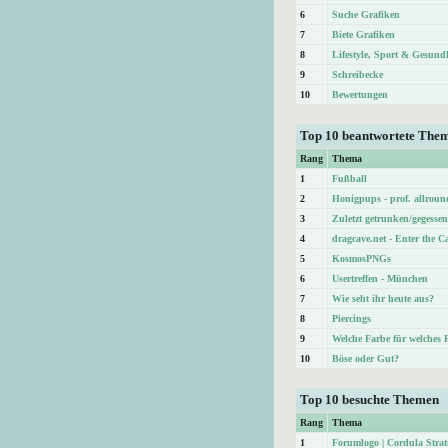
6
Suche Grafiken
7
Biete Grafiken
8
Lifestyle, Sport & Gesund
9
Schreibecke
10
Bewertungen
Top 10 beantwortete The
Rang
Thema
1
Fußball
2
Honigpups - prof. allroun
3
Zuletzt getrunken/gegessen
4
dragcave.net - Enter the C
5
KosmosPNGs
6
Usertreffen - München
7
Wie seht ihr heute aus?
8
Piercings
9
Welche Farbe für welches 
10
Böse oder Gut?
Top 10 besuchte Themen
Rang
Thema
1
Forumlogo | Cordula Str