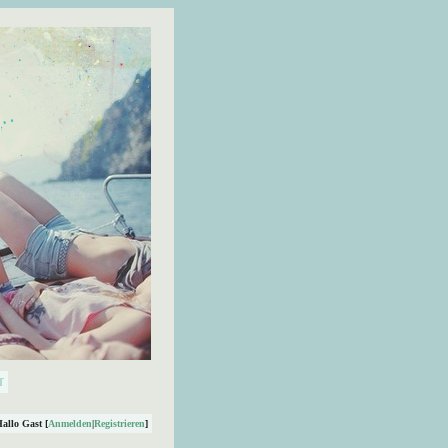
Hallo Gast [
Anmelden
|
Registrieren
]