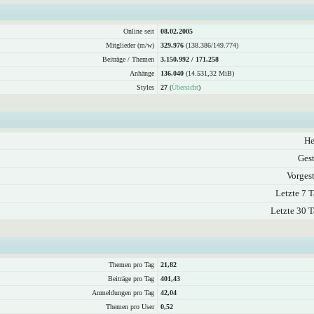
Online seit
08.02.2005
Mitglieder (m/w)
329.976
(138.386/149.774)
Beiträge / Themen
3.150.992 / 171.258
Anhänge
136.040
(14.531,32 MiB)
Styles
27
(
Übersicht
)
He
Gest
Vorgest
Letzte 7 T
Letzte 30 T
Themen pro Tag
21,82
Beiträge pro Tag
401,43
Anmeldungen pro Tag
42,04
Themen pro User
0,52