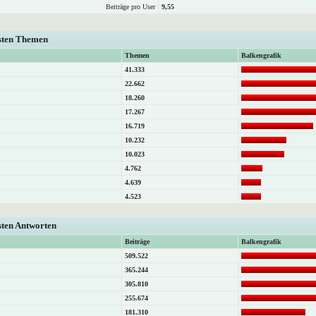
Beiträge pro User
9,55
isten Themen
Themen
Balkengrafik
41.333
22.662
18.260
17.267
16.719
10.232
10.023
4.762
4.639
4.523
sten Antworten
Beiträge
Balkengrafik
509.522
365.244
305.810
255.674
181.310