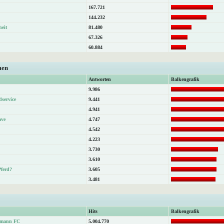
167.721
144.232
heit
81.480
67.326
60.884
men
Antworten
Balkengrafik
9.986
dservice
9.441
4.941
ave
4.747
4.542
4.223
3.730
3.610
Pferd?
3.605
3.481
Hits
Balkengrafik
atmann FC
5.004.770