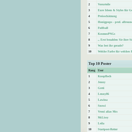
2
Vorurteile
3
Eure Ideen & Styles für Ge
4
Preisschätzung
5
Honigpups - prof. allroun
6
Fußball
7
KosmosPNGs
8
,, Erst bezahlen Sie ihre 
9
Was lest ihr gerade?
10
Welche Farbe für welches 
Top 10 Poster
Rang
User
1
Knopfloch
2
Jenny
3
Greti
4
Lenny86
5
Lawina
6
Snowi
7
Vroni alias Mcs
8
McLissy
9
Leila
10
Startpost-Retter