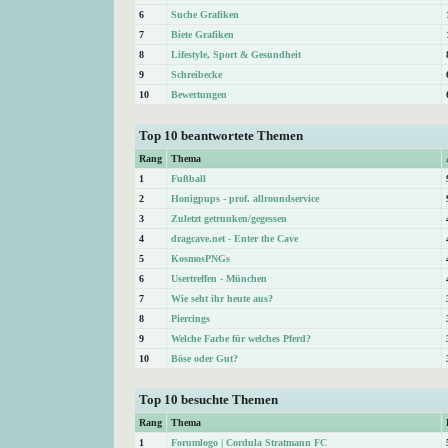
6
Suche Grafiken
7
Biete Grafiken
8
Lifestyle, Sport & Gesundheit
9
Schreibecke
10
Bewertungen
Top 10 beantwortete Themen
Rang
Thema
1
Fußball
2
Honigpups - prof. allroundservice
3
Zuletzt getrunken/gegessen
4
dragcave.net - Enter the Cave
5
KosmosPNGs
6
Usertreffen - München
7
Wie seht ihr heute aus?
8
Piercings
9
Welche Farbe für welches Pferd?
10
Böse oder Gut?
Top 10 besuchte Themen
Rang
Thema
1
Forumlogo | Cordula Stratmann FC