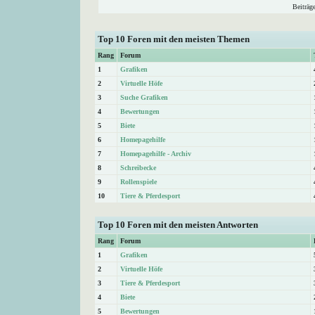
Beiträg
Top 10 Foren mit den meisten Themen
Rang
Forum
1
Grafiken
2
Virtuelle Höfe
3
Suche Grafiken
4
Bewertungen
5
Biete
6
Homepagehilfe
7
Homepagehilfe - Archiv
8
Schreibecke
9
Rollenspiele
10
Tiere & Pferdesport
Top 10 Foren mit den meisten Antworten
Rang
Forum
1
Grafiken
2
Virtuelle Höfe
3
Tiere & Pferdesport
4
Biete
5
Bewertungen