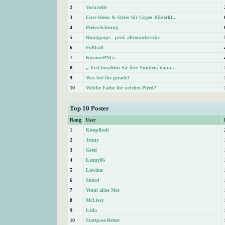
2
Vorurteile
3
Eure Ideen & Styles für Gegen Bilderkl...
4
Preisschätzung
5
Honigpups - prof. allroundservice
6
Fußball
7
KosmosPNGs
8
,, Erst bezahlen Sie ihre Sünden, dann...
9
Was lest ihr gerade?
10
Welche Farbe für welches Pferd?
Top 10 Poster
Rang
User
1
Knopfloch
2
Jenny
3
Greti
4
Lenny86
5
Lawina
6
Snowi
7
Vroni alias Mcs
8
McLissy
9
Leila
10
Startpost-Retter