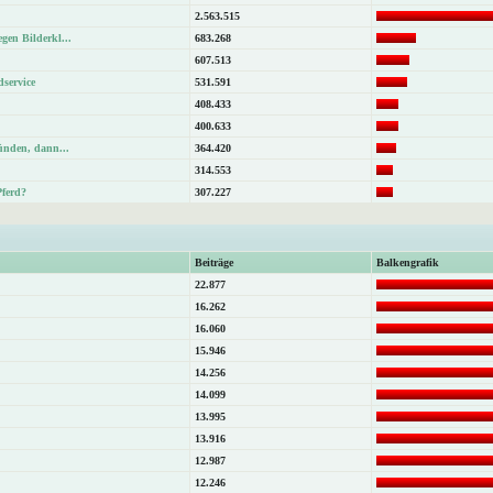
2.563.515
gen Bilderkl...
683.268
607.513
dservice
531.591
408.433
400.633
Sünden, dann...
364.420
314.553
Pferd?
307.227
Beiträge
Balkengrafik
22.877
16.262
16.060
15.946
14.256
14.099
13.995
13.916
12.987
12.246