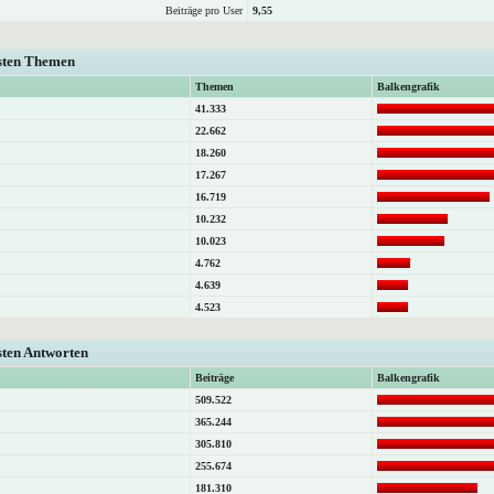
Beiträge pro User
9,55
isten Themen
Themen
Balkengrafik
41.333
22.662
18.260
17.267
16.719
10.232
10.023
4.762
4.639
4.523
sten Antworten
Beiträge
Balkengrafik
509.522
365.244
305.810
255.674
181.310