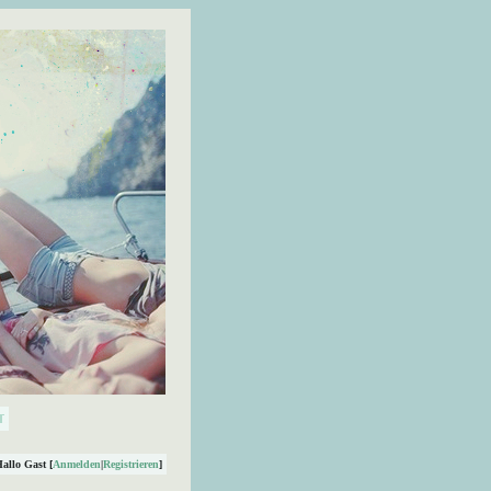
Hallo Gast [
Anmelden
|
Registrieren
]