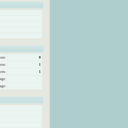
ute:
0
ern:
1
ern:
1
age:
age: