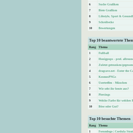
6
Suche Grafiken
7
Biete Grafiken
8
Lifestyle, Sport & Gesund
9
Schreibecke
10
Bewertungen
Top 10 beantwortete The
Rang
Thema
1
Fußball
2
Honigpups - prof. allroun
3
Zuletzt getrunken/gegessen
4
dragcave.net - Enter the C
5
KosmosPNGs
6
Usertreffen - München
7
Wie seht ihr heute aus?
8
Piercings
9
Welche Farbe für welches 
10
Böse oder Gut?
Top 10 besuchte Themen
Rang
Thema
1
Forumlogo | Cordula Str