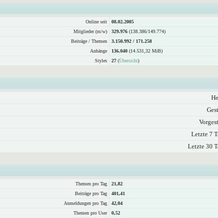
Online seit
08.02.2005
Mitglieder (m/w)
329.976
(138.386/149.774)
Beiträge / Themen
3.150.992 / 171.258
Anhänge
136.040
(14.531,32 MiB)
Styles
27
(
Übersicht
)
He
Gest
Vorgest
Letzte 7 T
Letzte 30 T
Themen pro Tag
21,82
Beiträge pro Tag
401,41
Anmeldungen pro Tag
42,04
Themen pro User
0,52