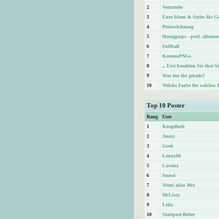
2
Vorurteile
3
Eure Ideen & Styles für Ge
4
Preisschätzung
5
Honigpups - prof. allroun
6
Fußball
7
KosmosPNGs
8
,, Erst bezahlen Sie ihre 
9
Was lest ihr gerade?
10
Welche Farbe für welches 
Top 10 Poster
Rang
User
1
Knopfloch
2
Jenny
3
Greti
4
Lenny86
5
Lawina
6
Snowi
7
Vroni alias Mcs
8
McLissy
9
Leila
10
Startpost-Retter