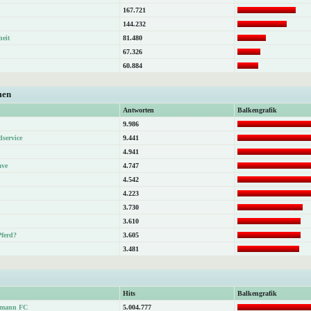
167.721
144.232
heit
81.480
67.326
60.884
men
Antworten
Balkengrafik
9.986
dservice
9.441
4.941
ave
4.747
4.542
4.223
3.730
3.610
Pferd?
3.605
3.481
Hits
Balkengrafik
atmann FC
5.004.777