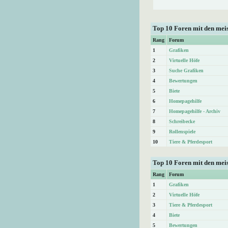
Top 10 Foren mit den me
Rang
Forum
1
Grafiken
2
Virtuelle Höfe
3
Suche Grafiken
4
Bewertungen
5
Biete
6
Homepagehilfe
7
Homepagehilfe - Archiv
8
Schreibecke
9
Rollenspiele
10
Tiere & Pferdesport
Top 10 Foren mit den mei
Rang
Forum
1
Grafiken
2
Virtuelle Höfe
3
Tiere & Pferdesport
4
Biete
5
Bewertungen