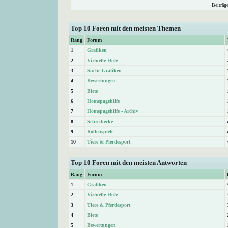
Beiträg
Top 10 Foren mit den meisten Themen
Rang
Forum
1
Grafiken
2
Virtuelle Höfe
3
Suche Grafiken
4
Bewertungen
5
Biete
6
Homepagehilfe
7
Homepagehilfe - Archiv
8
Schreibecke
9
Rollenspiele
10
Tiere & Pferdesport
Top 10 Foren mit den meisten Antworten
Rang
Forum
1
Grafiken
2
Virtuelle Höfe
3
Tiere & Pferdesport
4
Biete
5
Bewertungen