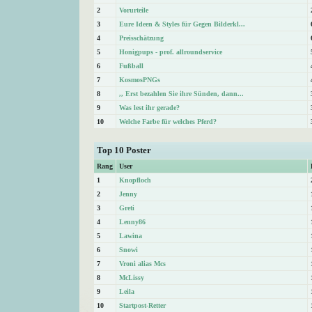
2
Vorurteile
3
Eure Ideen & Styles für Gegen Bilderkl...
4
Preisschätzung
5
Honigpups - prof. allroundservice
6
Fußball
7
KosmosPNGs
8
,, Erst bezahlen Sie ihre Sünden, dann...
9
Was lest ihr gerade?
10
Welche Farbe für welches Pferd?
Top 10 Poster
Rang
User
1
Knopfloch
2
Jenny
3
Greti
4
Lenny86
5
Lawina
6
Snowi
7
Vroni alias Mcs
8
McLissy
9
Leila
10
Startpost-Retter