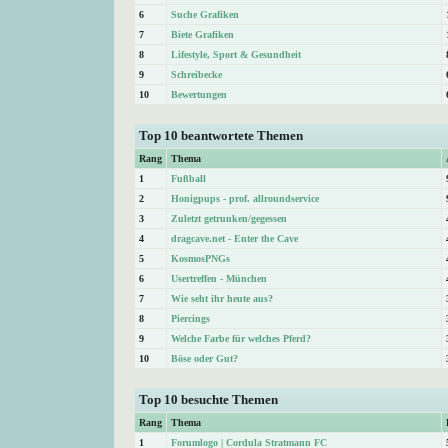
6
Suche Grafiken
7
Biete Grafiken
8
Lifestyle, Sport & Gesundheit
9
Schreibecke
10
Bewertungen
Top 10 beantwortete Themen
Rang
Thema
1
Fußball
2
Honigpups - prof. allroundservice
3
Zuletzt getrunken/gegessen
4
dragcave.net - Enter the Cave
5
KosmosPNGs
6
Usertreffen - München
7
Wie seht ihr heute aus?
8
Piercings
9
Welche Farbe für welches Pferd?
10
Böse oder Gut?
Top 10 besuchte Themen
Rang
Thema
1
Forumlogo | Cordula Stratmann FC