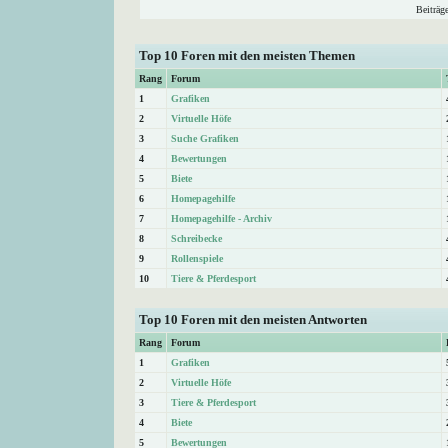
Beiträg
Top 10 Foren mit den meisten Themen
Rang
Forum
1
Grafiken
2
Virtuelle Höfe
3
Suche Grafiken
4
Bewertungen
5
Biete
6
Homepagehilfe
7
Homepagehilfe - Archiv
8
Schreibecke
9
Rollenspiele
10
Tiere & Pferdesport
Top 10 Foren mit den meisten Antworten
Rang
Forum
1
Grafiken
2
Virtuelle Höfe
3
Tiere & Pferdesport
4
Biete
5
Bewertungen