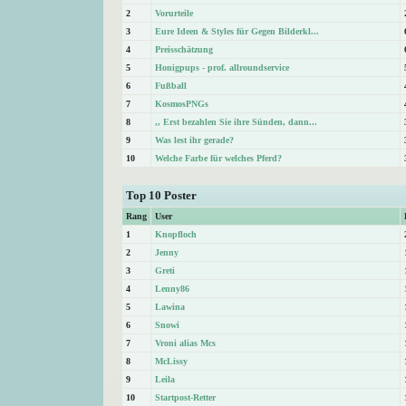
2
Vorurteile
3
Eure Ideen & Styles für Gegen Bilderkl...
4
Preisschätzung
5
Honigpups - prof. allroundservice
6
Fußball
7
KosmosPNGs
8
,, Erst bezahlen Sie ihre Sünden, dann...
9
Was lest ihr gerade?
10
Welche Farbe für welches Pferd?
Top 10 Poster
Rang
User
1
Knopfloch
2
Jenny
3
Greti
4
Lenny86
5
Lawina
6
Snowi
7
Vroni alias Mcs
8
McLissy
9
Leila
10
Startpost-Retter