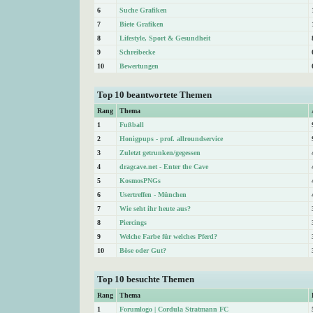
6
Suche Grafiken
7
Biete Grafiken
8
Lifestyle, Sport & Gesundheit
9
Schreibecke
10
Bewertungen
Top 10 beantwortete Themen
Rang
Thema
1
Fußball
2
Honigpups - prof. allroundservice
3
Zuletzt getrunken/gegessen
4
dragcave.net - Enter the Cave
5
KosmosPNGs
6
Usertreffen - München
7
Wie seht ihr heute aus?
8
Piercings
9
Welche Farbe für welches Pferd?
10
Böse oder Gut?
Top 10 besuchte Themen
Rang
Thema
1
Forumlogo | Cordula Stratmann FC